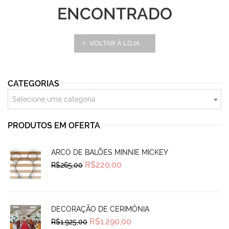
ENCONTRADO
VOLTAR À LOJA
CATEGORIAS
Selecione uma categoria
PRODUTOS EM OFERTA
ARCO DE BALÕES MINNIE MICKEY
Original
Current
R$
220,00
R$
265,00
price
price
was:
is:
R$265,00.
R$220,00.
DECORAÇÃO DE CERIMÔNIA
Original
Current
R$
1.290,00
R$
1.925,00
price
price