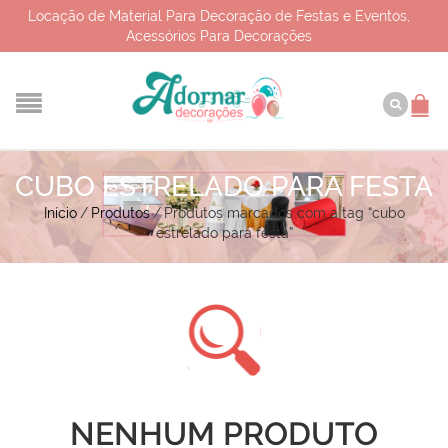
Locação de Material Para Decoração de Festas e Eventos,
Acessórios Para Decorações
CUBO ESTRELADO PARA FESTA
Início
/
Produtos
/
Produtos marcados com a tag “cubo
estrelado para festa”
NENHUM PRODUTO