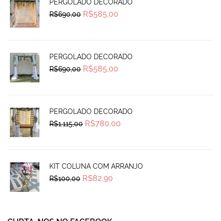
PERGOLADO DECORADO
Original
Current
R$
585,00
R$
690,00
price
price
was:
is:
R$690,00.
R$585,00.
PERGOLADO DECORADO
Original
Current
R$
585,00
R$
690,00
price
price
was:
is:
R$690,00.
R$585,00.
PERGOLADO DECORADO
Original
Current
R$
780,00
R$
1.115,00
price
price
was:
is:
R$1.115,00.
R$780,00.
KIT COLUNA COM ARRANJO
Original
Current
R$
82,90
R$
100,00
price
price
was:
is:
R$100,00.
R$82,90.