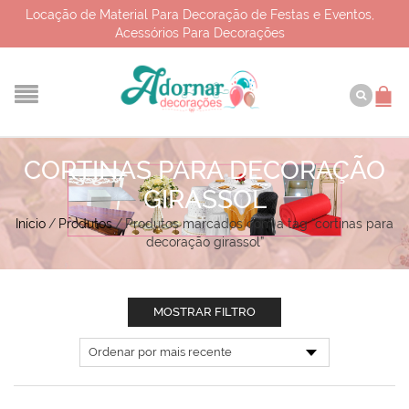
Locação de Material Para Decoração de Festas e Eventos,
Acessórios Para Decorações
CORTINAS PARA DECORAÇÃO
GIRASSOL
Início
/
Produtos
/
Produtos marcados com a tag “cortinas para
decoração girassol”
MOSTRAR FILTRO