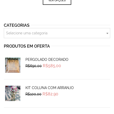
VER OPÇÕES
CATEGORIAS
Selecione uma categoria
PRODUTOS EM OFERTA
PERGOLADO DECORADO
Original
Current
R$
585,00
R$
690,00
price
price
was:
is:
R$690,00.
R$585,00.
KIT COLUNA COM ARRANJO
Original
Current
R$
82,90
R$
100,00
price
price
was:
is:
R$100,00.
R$82,90.