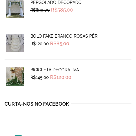
PERGOLADO DECORADO
Original
Current
R$
585,00
R$
690,00
price
price
was:
is:
R$690,00.
R$585,00.
BOLO FAKE BRANCO ROSAS PÉR
Original
Current
R$
85,00
R$
120,00
price
price
was:
is:
R$120,00.
R$85,00.
BICICLETA DECORATIVA
Original
Current
R$
120,00
R$
145,00
price
price
was:
is:
R$145,00.
R$120,00.
CURTA-NOS NO FACEBOOK