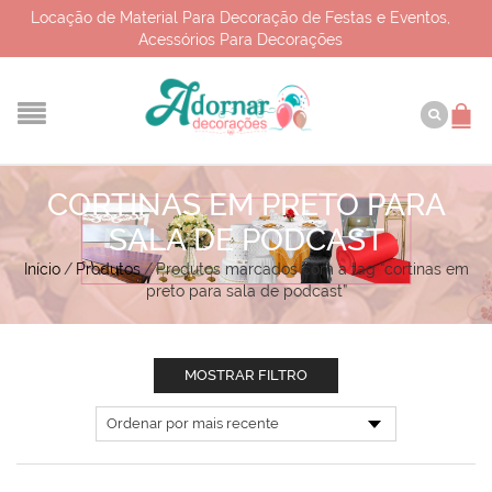
Locação de Material Para Decoração de Festas e Eventos,
Acessórios Para Decorações
CORTINAS EM PRETO PARA
SALA DE PODCAST
Início
/
Produtos
/
Produtos marcados com a tag “cortinas em
preto para sala de podcast”
MOSTRAR FILTRO