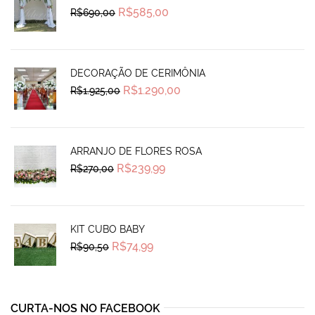
Original
Current
R$
585,00
R$
690,00
price
price
was:
is:
R$690,00.
R$585,00.
DECORAÇÃO DE CERIMÔNIA
Original
Current
R$
1.290,00
R$
1.925,00
price
price
was:
is:
R$1.925,00.
R$1.290,00.
ARRANJO DE FLORES ROSA
Original
Current
R$
239,99
R$
270,00
price
price
was:
is:
R$270,00.
R$239,99.
KIT CUBO BABY
Original
Current
R$
74,99
R$
90,50
price
price
was:
is:
R$90,50.
R$74,99.
CURTA-NOS NO FACEBOOK