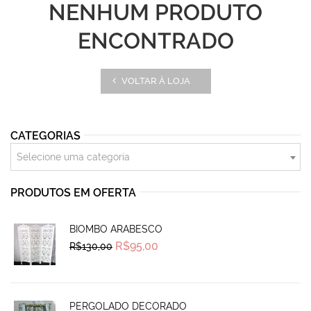
NENHUM PRODUTO
ENCONTRADO
VOLTAR À LOJA
CATEGORIAS
Selecione uma categoria
PRODUTOS EM OFERTA
BIOMBO ARABESCO
Original
Current
R$
95,00
R$
130,00
price
price
was:
is:
R$130,00.
R$95,00.
PERGOLADO DECORADO