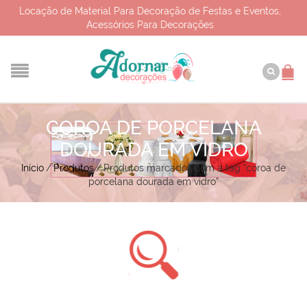
Locação de Material Para Decoração de Festas e Eventos,
Acessórios Para Decorações
COROA DE PORCELANA
DOURADA EM VIDRO
Início
/
Produtos
/
Produtos marcados com a tag “coroa de
porcelana dourada em vidro”