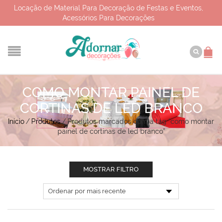
Locação de Material Para Decoração de Festas e Eventos,
Acessórios Para Decorações
COMO MONTAR PAINEL DE
CORTINAS DE LED BRANCO
Início
/
Produtos
/
Produtos marcados com a tag “como montar
painel de cortinas de led branco”
MOSTRAR FILTRO