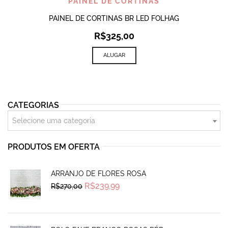
PAINEL DE CORTINAS
PAINEL DE CORTINAS BR LED FOLHAG
R$
325,00
ALUGAR
CATEGORIAS
Selecione uma categoria
PRODUTOS EM OFERTA
ARRANJO DE FLORES ROSA
Original
Current
R$
239,99
R$
270,00
price
price
was:
is:
R$270,00.
R$239,99.