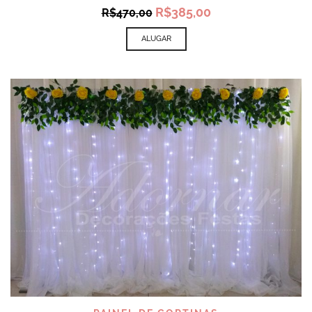
Original
Current
R$
385,00
R$
470,00
price
price
was:
is:
ALUGAR
R$470,00.
R$385,00.