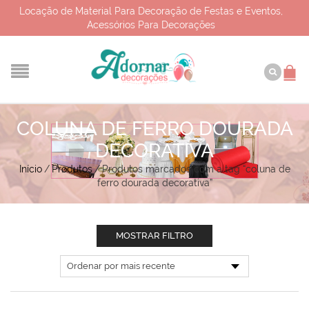
Locação de Material Para Decoração de Festas e Eventos,
Acessórios Para Decorações
COLUNA DE FERRO DOURADA
DECORATIVA
Início
/
Produtos
/
Produtos marcados com a tag “coluna de
ferro dourada decorativa”
MOSTRAR FILTRO