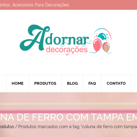
entos, Acessórios Para Decorações
HOME
PRODUTOS
BLOG
FAQ
CONTATO
NA DE FERRO COM TAMPA E
rodutos
/
Produtos marcados com a tag “coluna de ferro com tamp