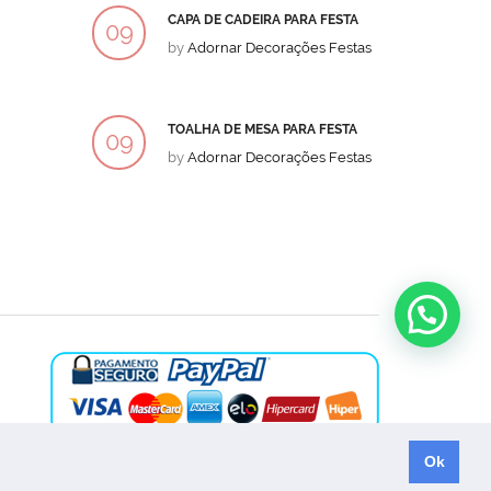
CAPA DE CADEIRA PARA FESTA
BOLO
09
09
by
Adornar Decorações Festas
by
Ad
DEZ
DEZ
TOALHA DE MESA PARA FESTA
BOLO
09
09
by
Adornar Decorações Festas
by
Ad
DEZ
DEZ
Ok