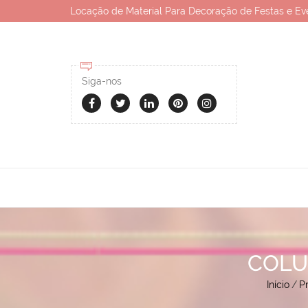
Locação de Material Para Decoração de Festas e Ev
Siga-nos
COLU
Início
/
P