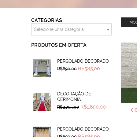
CATEGORIAS
MOS
Selecione uma categoria
PRODUTOS EM OFERTA
PERGOLADO DECORADO
Original
Current
R$
585,00
R$
690,00
price
price
was:
is:
R$690,00.
R$585,00.
DECORAÇÃO DE
CERIMÔNIA
Original
Current
R$
1.850,00
R$
2.755,00
C
price
price
was:
is:
R$2.755,00.
R$1.850,00.
PERGOLADO DECORADO
Original
Current
R$
585,00
R$
690,00