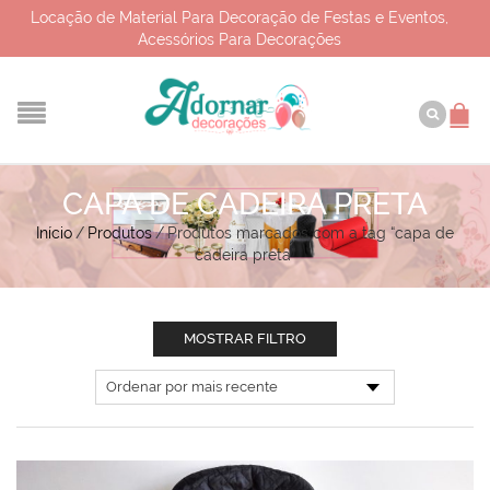
Locação de Material Para Decoração de Festas e Eventos,
Acessórios Para Decorações
CAPA DE CADEIRA PRETA
Início
/
Produtos
/
Produtos marcados com a tag “capa de
cadeira preta”
MOSTRAR FILTRO