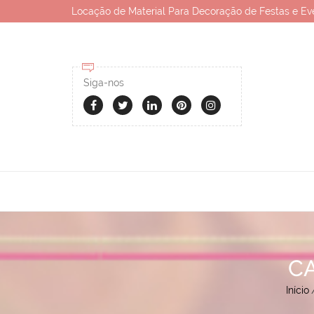
Locação de Material Para Decoração de Festas e Ev
Siga-nos
C
Início