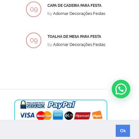
CAPA DE CADEIRA PARA FESTA
BOLO
09
09
by
Adornar Decorações Festas
by
Ad
DEZ
DEZ
TOALHA DE MESA PARA FESTA
BOLO
09
09
by
Adornar Decorações Festas
by
Ad
DEZ
DEZ
Ok