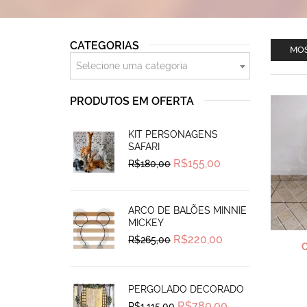
CATEGORIAS
MOS
Selecione uma categoria
PRODUTOS EM OFERTA
KIT PERSONAGENS
SAFARI
Original
Current
R$
155,00
R$
180,00
price
price
was:
is:
R$180,00.
R$155,00.
ARCO DE BALÕES MINNIE
MICKEY
Original
Current
R$
220,00
R$
265,00
price
price
was:
is:
R$265,00.
R$220,00.
PERGOLADO DECORADO
Original
Current
R$
780,00
R$
1.115,00