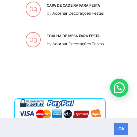
CAPA DE CADEIRA PARA FESTA
BOLO
09
09
by
Adornar Decorações Festas
by
Ad
DEZ
DEZ
TOALHA DE MESA PARA FESTA
BOLO
09
09
by
Adornar Decorações Festas
by
Ad
DEZ
DEZ
Ok