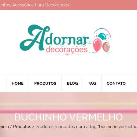
entos, Acessórios Para Decorações
HOME
PRODUTOS
BLOG
FAQ
CONTATO
BUCHINHO VERMELHO
Início
/
Produtos
/
Produtos marcados com a tag “buchinho vermelho