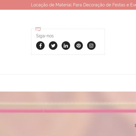
Locação de Material Para Decoração de Festas e Ev
Siga-nos