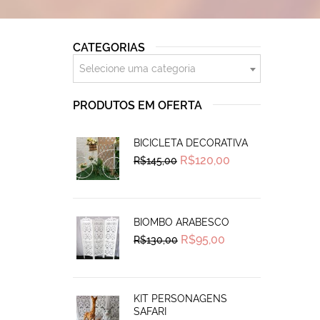
CATEGORIAS
Selecione uma categoria
PRODUTOS EM OFERTA
BICICLETA DECORATIVA
Original
Current
R$
120,00
R$
145,00
price
price
was:
is:
R$145,00.
R$120,00.
BIOMBO ARABESCO
Original
Current
R$
95,00
R$
130,00
price
price
was:
is:
R$130,00.
R$95,00.
KIT PERSONAGENS
SAFARI