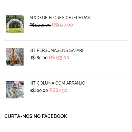
was:
is:
R$1.925,00.
R$1.290,00.
ARCO DE FLORES CEJEREIRAS
Original
Current
R$
990,00
R$
1.250,00
price
price
was:
is:
R$1.250,00.
R$990,00.
KIT PERSONAGENS SAFARI
Original
Current
R$
155,00
R$
180,00
price
price
was:
is:
R$180,00.
R$155,00.
KIT COLUNA COM ARRANJO
Original
Current
R$
82,90
R$
100,00
price
price
was:
is:
R$100,00.
R$82,90.
CURTA-NOS NO FACEBOOK