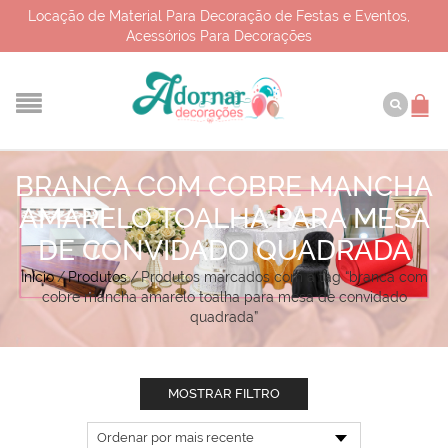
Locação de Material Para Decoração de Festas e Eventos,
Acessórios Para Decorações
BRANCA COM COBRE MANCHA
AMARELO TOALHA PARA MESA
DE CONVIDADO QUADRADA
Início
/
Produtos
/
Produtos marcados com a tag “branca com
cobre mancha amarelo toalha para mesa de convidado
quadrada”
MOSTRAR FILTRO