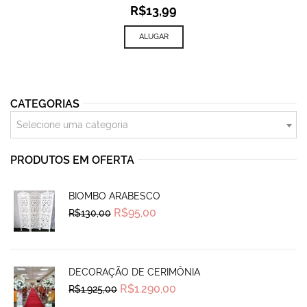
R$
13,99
ALUGAR
CATEGORIAS
Selecione uma categoria
PRODUTOS EM OFERTA
BIOMBO ARABESCO
Original
Current
R$
95,00
R$
130,00
price
price
was:
is:
R$130,00.
R$95,00.
DECORAÇÃO DE CERIMÔNIA
Original
Current
R$
1.290,00
R$
1.925,00
price
price