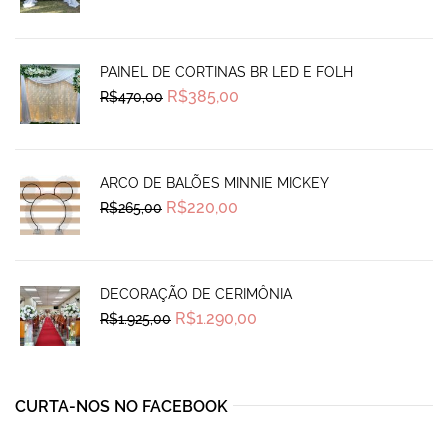
was:
is:
R$690,00.
R$585,00.
PAINEL DE CORTINAS BR LED E FOLH
Original
Current
R$
385,00
R$
470,00
price
price
was:
is:
R$470,00.
R$385,00.
ARCO DE BALÕES MINNIE MICKEY
Original
Current
R$
220,00
R$
265,00
price
price
was:
is:
R$265,00.
R$220,00.
DECORAÇÃO DE CERIMÔNIA
Original
Current
R$
1.290,00
R$
1.925,00
price
price
was:
is:
R$1.925,00.
R$1.290,00.
CURTA-NOS NO FACEBOOK