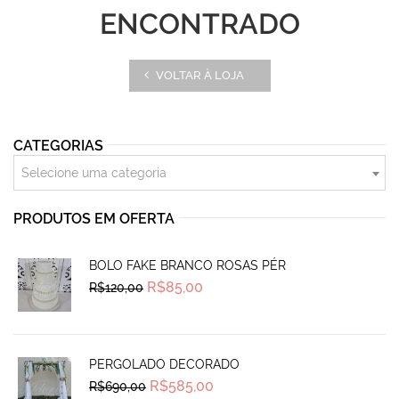
ENCONTRADO
VOLTAR À LOJA
CATEGORIAS
Selecione uma categoria
PRODUTOS EM OFERTA
BOLO FAKE BRANCO ROSAS PÉR
Original
Current
R$
85,00
R$
120,00
price
price
was:
is:
R$120,00.
R$85,00.
PERGOLADO DECORADO
Original
Current
R$
585,00
R$
690,00
price
price