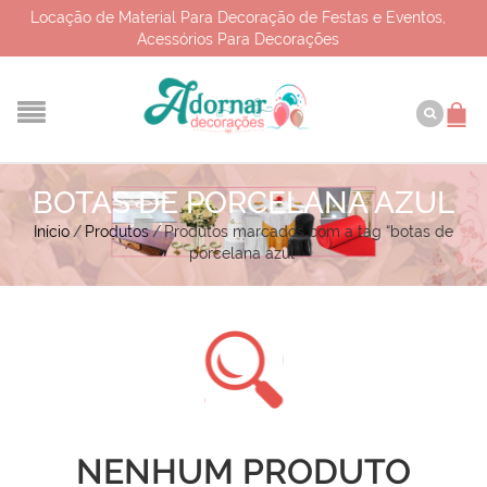
Locação de Material Para Decoração de Festas e Eventos,
Acessórios Para Decorações
BOTAS DE PORCELANA AZUL
Início
/
Produtos
/
Produtos marcados com a tag “botas de
porcelana azul”
NENHUM PRODUTO