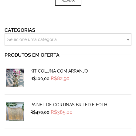
was:
is:
ALUGAR
R$120,00.
R$85,00.
CATEGORIAS
Selecione uma categoria
PRODUTOS EM OFERTA
KIT COLUNA COM ARRANJO
Original
Current
R$
82,90
R$
100,00
price
price
was:
is:
R$100,00.
R$82,90.
PAINEL DE CORTINAS BR LED E FOLH
Original
Current
R$
385,00
R$
470,00
price
price
was:
is:
R$470,00.
R$385,00.