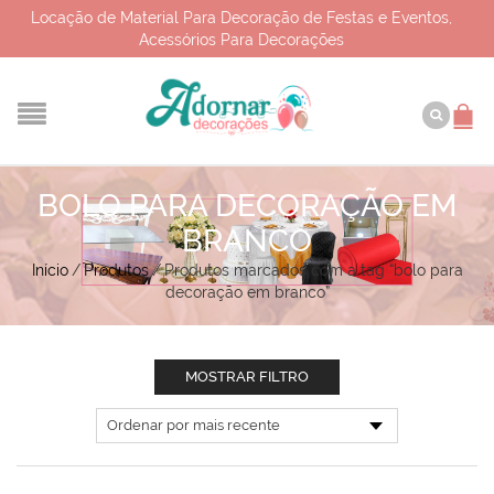
Locação de Material Para Decoração de Festas e Eventos,
Acessórios Para Decorações
BOLO PARA DECORAÇÃO EM
BRANCO
Início
/
Produtos
/
Produtos marcados com a tag “bolo para
decoração em branco”
MOSTRAR FILTRO