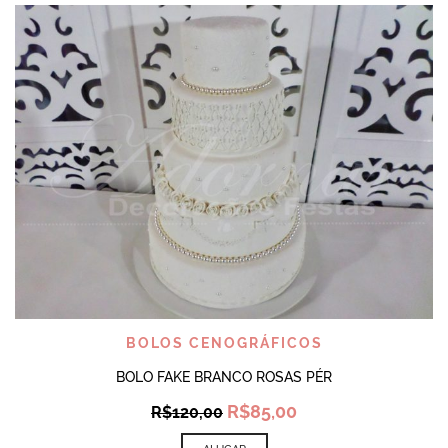
BOLOS CENOGRÁFICOS
BOLO FAKE BRANCO ROSAS PÉR
Original
Current
R$
85,00
R$
120,00
price
price