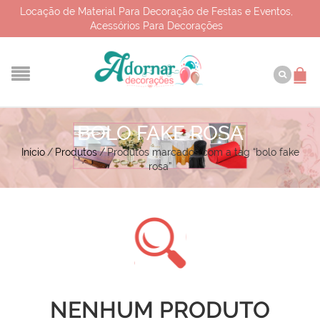
Locação de Material Para Decoração de Festas e Eventos,
Acessórios Para Decorações
BOLO FAKE ROSA
Início
/
Produtos
/
Produtos marcados com a tag “bolo fake
rosa”
NENHUM PRODUTO