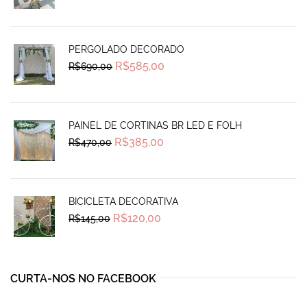
was:
is:
R$100,00.
R$82,90.
PERGOLADO DECORADO
Original
Current
R$
585,00
R$
690,00
price
price
was:
is:
R$690,00.
R$585,00.
PAINEL DE CORTINAS BR LED E FOLH
Original
Current
R$
385,00
R$
470,00
price
price
was:
is:
R$470,00.
R$385,00.
BICICLETA DECORATIVA
Original
Current
R$
120,00
R$
145,00
price
price
was:
is:
R$145,00.
R$120,00.
CURTA-NOS NO FACEBOOK