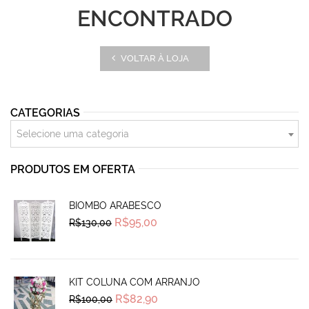
ENCONTRADO
VOLTAR À LOJA
CATEGORIAS
Selecione uma categoria
PRODUTOS EM OFERTA
BIOMBO ARABESCO
Original
Current
R$
95,00
R$
130,00
price
price
was:
is:
R$130,00.
R$95,00.
KIT COLUNA COM ARRANJO
Original
Current
R$
82,90
R$
100,00
price
price