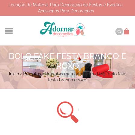
Locação de Material Para Decoração de Festas e Eventos,
Acessórios Para Decorações
BOLO FAKE FESTA BRANCO E
ROXO
Início
/
Produtos
/
Produtos marcados com a tag “bolo fake
festa branco e roxo”