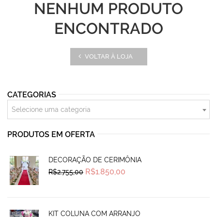
NENHUM PRODUTO
ENCONTRADO
VOLTAR À LOJA
CATEGORIAS
Selecione uma categoria
PRODUTOS EM OFERTA
DECORAÇÃO DE CERIMÔNIA
Original
Current
R$
1.850,00
R$
2.755,00
price
price
was:
is:
R$2.755,00.
R$1.850,00.
KIT COLUNA COM ARRANJO