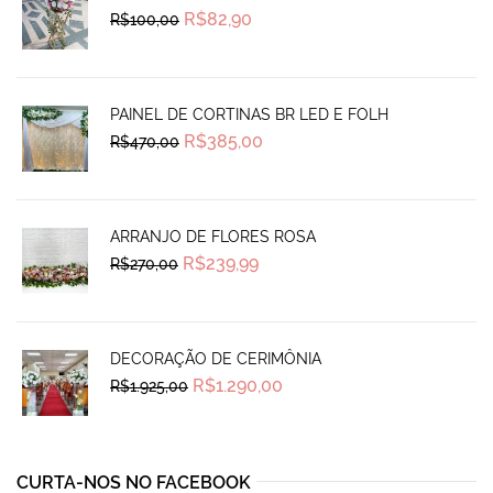
Original
Current
R$
82,90
R$
100,00
price
price
was:
is:
R$100,00.
R$82,90.
PAINEL DE CORTINAS BR LED E FOLH
Original
Current
R$
385,00
R$
470,00
price
price
was:
is:
R$470,00.
R$385,00.
ARRANJO DE FLORES ROSA
Original
Current
R$
239,99
R$
270,00
price
price
was:
is:
R$270,00.
R$239,99.
DECORAÇÃO DE CERIMÔNIA
Original
Current
R$
1.290,00
R$
1.925,00
price
price
was:
is:
R$1.925,00.
R$1.290,00.
CURTA-NOS NO FACEBOOK