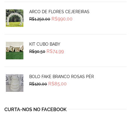
ARCO DE FLORES CEJEREIRAS
Original
Current
R$
990,00
R$
1.250,00
price
price
was:
is:
R$1.250,00.
R$990,00.
KIT CUBO BABY
Original
Current
R$
74,99
R$
90,50
price
price
was:
is:
R$90,50.
R$74,99.
BOLO FAKE BRANCO ROSAS PÉR
Original
Current
R$
85,00
R$
120,00
price
price
was:
is:
R$120,00.
R$85,00.
CURTA-NOS NO FACEBOOK