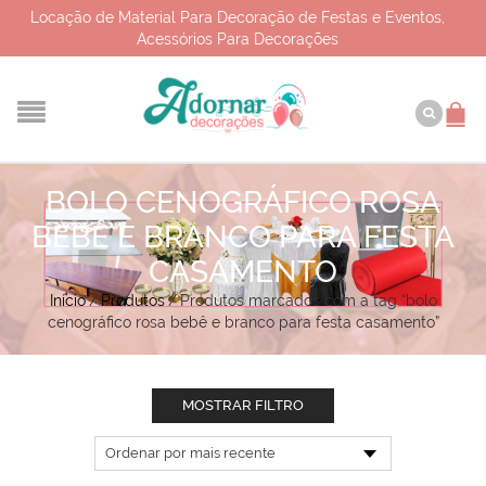
Locação de Material Para Decoração de Festas e Eventos,
Acessórios Para Decorações
BOLO CENOGRÁFICO ROSA
BEBÊ E BRANCO PARA FESTA
CASAMENTO
Início
/
Produtos
/
Produtos marcados com a tag “bolo
cenográfico rosa bebê e branco para festa casamento”
MOSTRAR FILTRO