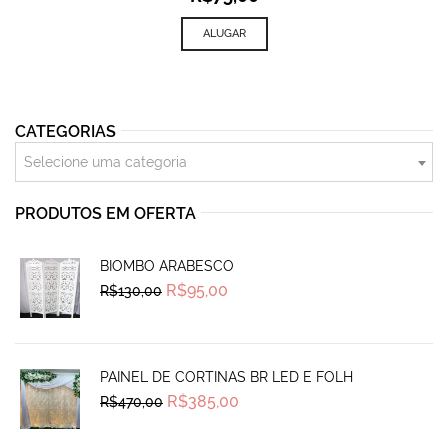
ALUGAR
CATEGORIAS
Selecione uma categoria
PRODUTOS EM OFERTA
BIOMBO ARABESCO
Original
Current
R$
95,00
R$
130,00
price
price
was:
is:
R$130,00.
R$95,00.
PAINEL DE CORTINAS BR LED E FOLH
Original
Current
R$
385,00
R$
470,00
price
price
was:
is:
R$470,00.
R$385,00.