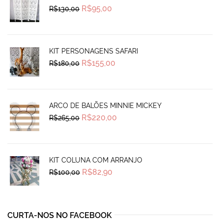
Original
Current
R$
95,00
R$
130,00
price
price
was:
is:
R$130,00.
R$95,00.
KIT PERSONAGENS SAFARI
Original
Current
R$
155,00
R$
180,00
price
price
was:
is:
R$180,00.
R$155,00.
ARCO DE BALÕES MINNIE MICKEY
Original
Current
R$
220,00
R$
265,00
price
price
was:
is:
R$265,00.
R$220,00.
KIT COLUNA COM ARRANJO
Original
Current
R$
82,90
R$
100,00
price
price
was:
is:
R$100,00.
R$82,90.
CURTA-NOS NO FACEBOOK