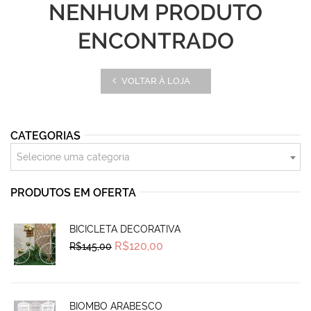
NENHUM PRODUTO
ENCONTRADO
VOLTAR À LOJA
CATEGORIAS
Selecione uma categoria
PRODUTOS EM OFERTA
BICICLETA DECORATIVA
Original
Current
R$
120,00
R$
145,00
price
price
was:
is:
R$145,00.
R$120,00.
BIOMBO ARABESCO