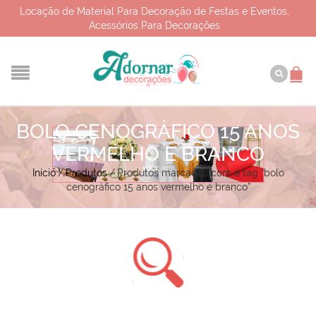
Locação de Material Para Decoração de Festas e Eventos,
Acessórios Para Decorações
BOLO CENOGRÁFICO 15 ANOS
VERMELHO E BRANCO
Início
/
Produtos
/
Produtos marcados com a tag “bolo
cenográfico 15 anos vermelho e branco”