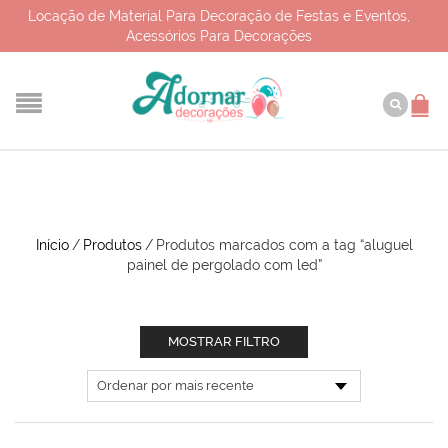
Locação de Material Para Decoração de Festas e Eventos,
Acessórios Para Decorações
ALUGUEL PAINEL DE
PERGOLADO COM LED
Início
/
Produtos
/
Produtos marcados com a tag “aluguel
painel de pergolado com led”
MOSTRAR FILTRO