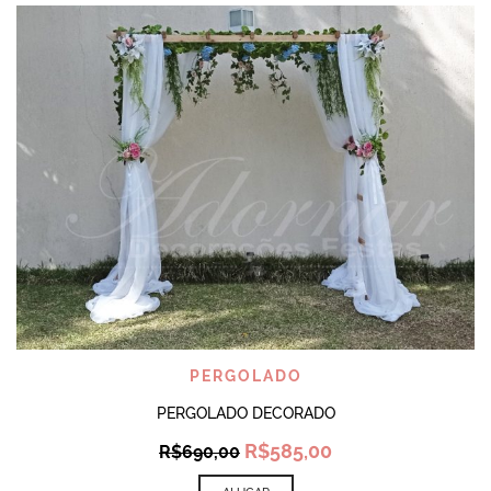
PERGOLADO
PERGOLADO DECORADO
Original
Current
R$
585,00
R$
690,00
price
price