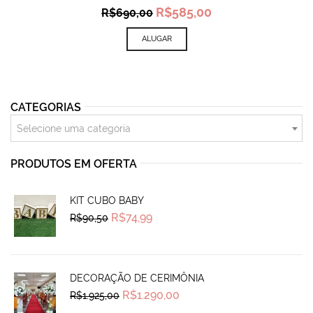
Original
Current
R$
585,00
R$
690,00
price
price
was:
is:
ALUGAR
R$690,00.
R$585,00.
CATEGORIAS
Selecione uma categoria
PRODUTOS EM OFERTA
KIT CUBO BABY
Original
Current
R$
74,99
R$
90,50
price
price
was:
is:
R$90,50.
R$74,99.
DECORAÇÃO DE CERIMÔNIA
Original
Current
R$
1.290,00
R$
1.925,00
price
price