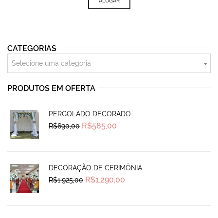
ALUGAR
CATEGORIAS
Selecione uma categoria
PRODUTOS EM OFERTA
PERGOLADO DECORADO
Original
Current
R$
585,00
R$
690,00
price
price
was:
is:
R$690,00.
R$585,00.
DECORAÇÃO DE CERIMÔNIA
Original
Current
R$
1.290,00
R$
1.925,00
price
price
was:
is:
R$1.925,00.
R$1.290,00.