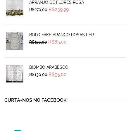
ARRANJO DE FLORES ROSA
Original
Current
R$
239,99
R$
270,00
price
price
was:
is:
R$270,00.
R$239,99.
BOLO FAKE BRANCO ROSAS PÉR
Original
Current
R$
85,00
R$
120,00
price
price
was:
is:
R$120,00.
R$85,00.
BIOMBO ARABESCO
Original
Current
R$
95,00
R$
130,00
price
price
was:
is:
R$130,00.
R$95,00.
CURTA-NOS NO FACEBOOK