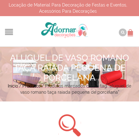
Locação de Material Para Decoração de Festas e Eventos,
Acessórios Para Decorações
ALUGUEL DE VASO ROMANO
TAÇA RAIADA PEQUENA DE
PORCELANA
Início
/
Produtos
/
Produtos marcados com a tag “aluguel de
vaso romano taça raiada pequena de porcelana”