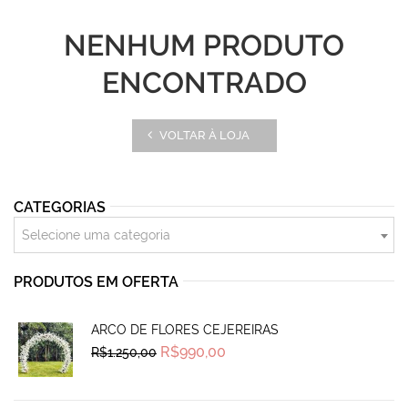
NENHUM PRODUTO
ENCONTRADO
VOLTAR À LOJA
CATEGORIAS
Selecione uma categoria
PRODUTOS EM OFERTA
ARCO DE FLORES CEJEREIRAS
Original
Current
R$
990,00
R$
1.250,00
price
price
was:
is:
R$1.250,00.
R$990,00.