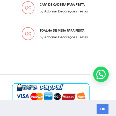
CAPA DE CADEIRA PARA FESTA
BOLO
09
09
by
Adornar Decorações Festas
by
Ad
DEZ
DEZ
TOALHA DE MESA PARA FESTA
BOLO
09
09
by
Adornar Decorações Festas
by
Ad
DEZ
DEZ
Ok