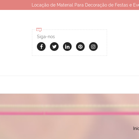
Locação de Material Para Decoração de Festas e Ev
Siga-nos
Iní