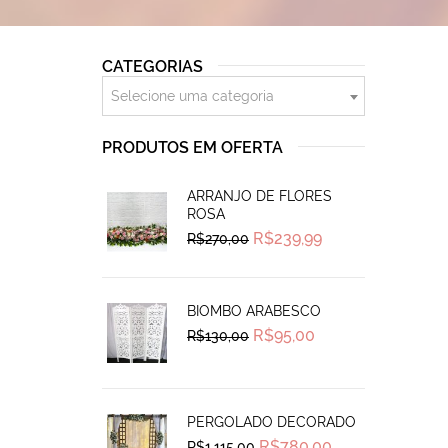
CATEGORIAS
Selecione uma categoria
PRODUTOS EM OFERTA
ARRANJO DE FLORES
ROSA
Original
Current
R$
239,99
R$
270,00
price
price
was:
is:
R$270,00.
R$239,99.
BIOMBO ARABESCO
Original
Current
R$
95,00
R$
130,00
price
price
was:
is:
R$130,00.
R$95,00.
PERGOLADO DECORADO
Original
Current
R$
780,00
R$
1.115,00