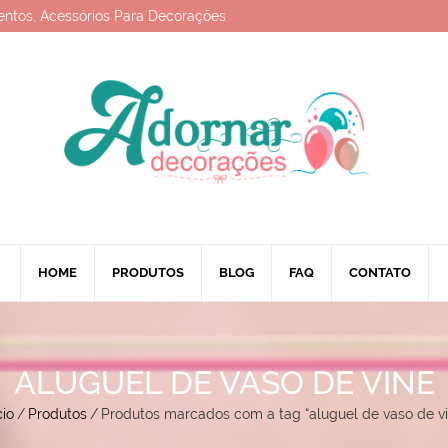
entos, Acessórios Para Decorações
HOME
PRODUTOS
BLOG
FAQ
CONTATO
ALUGUEL DE VASO DE VINE
cio
/
Produtos
/
Produtos marcados com a tag “aluguel de vaso de vi