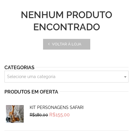
NENHUM PRODUTO
ENCONTRADO
VOLTAR À LOJA
CATEGORIAS
Selecione uma categoria
PRODUTOS EM OFERTA
KIT PERSONAGENS SAFARI
Original
Current
R$
155,00
R$
180,00
price
price
was:
is:
R$180,00.
R$155,00.