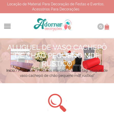
Locação de Material Para Decoração de Festas e Eventos,
Acessórios Para Decorações
ALUGUEL DE VASO CACHEPÔ
DE CHÃO PEQUENO MDF
RÚSTICO
Início
/
Produtos
/
Produtos marcados com a tag “aluguel de
vaso cachepô de chão pequeno mdf rústico”