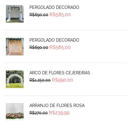
PERGOLADO DECORADO
Original
Current
R$
585,00
R$
690,00
price
price
was:
is:
R$690,00.
R$585,00.
PERGOLADO DECORADO
Original
Current
R$
585,00
R$
690,00
price
price
was:
is:
R$690,00.
R$585,00.
ARCO DE FLORES CEJEREIRAS
Original
Current
R$
990,00
R$
1.250,00
price
price
was:
is:
R$1.250,00.
R$990,00.
ARRANJO DE FLORES ROSA
Original
Current
R$
239,99
R$
270,00
price
price
was:
is:
R$270,00.
R$239,99.