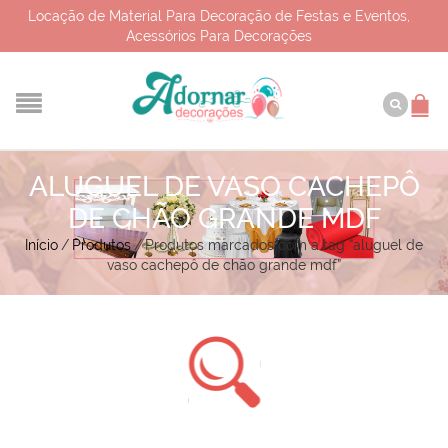
Locação de Material Para Decoração de Festas e Eventos,
Acessórios Para Decorações
ALUGUEL DE VASO CACHEPÔ
DE CHÃO GRANDE MDF
Início
/
Produtos
/
Produtos marcados com a tag “aluguel de
vaso cachepô de chão grande mdf”