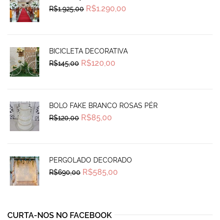
Original
Current
R$
1.290,00
R$
1.925,00
price
price
was:
is:
R$1.925,00.
R$1.290,00.
BICICLETA DECORATIVA
Original
Current
R$
120,00
R$
145,00
price
price
was:
is:
R$145,00.
R$120,00.
BOLO FAKE BRANCO ROSAS PÉR
Original
Current
R$
85,00
R$
120,00
price
price
was:
is:
R$120,00.
R$85,00.
PERGOLADO DECORADO
Original
Current
R$
585,00
R$
690,00
price
price
was:
is:
R$690,00.
R$585,00.
CURTA-NOS NO FACEBOOK