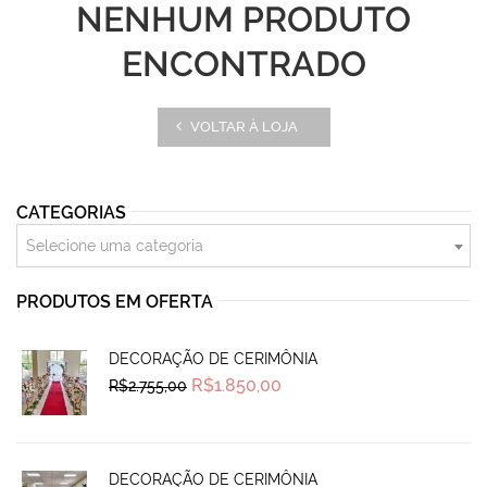
NENHUM PRODUTO
ENCONTRADO
VOLTAR À LOJA
CATEGORIAS
Selecione uma categoria
PRODUTOS EM OFERTA
DECORAÇÃO DE CERIMÔNIA
Original
Current
R$
1.850,00
R$
2.755,00
price
price
was:
is:
R$2.755,00.
R$1.850,00.
DECORAÇÃO DE CERIMÔNIA