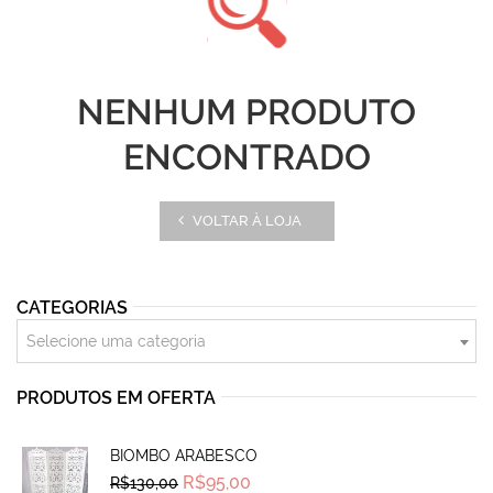
NENHUM PRODUTO
ENCONTRADO
VOLTAR À LOJA
CATEGORIAS
Selecione uma categoria
PRODUTOS EM OFERTA
BIOMBO ARABESCO
Original
Current
R$
95,00
R$
130,00