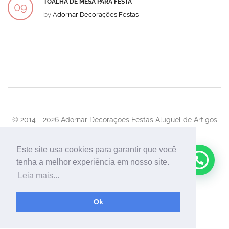
TOALHA DE MESA PARA FESTA
09
by
Adornar Decorações Festas
DEZ
© 2014 -
2026 Adornar Decorações Festas Aluguel de Artigos
Para Festas e Eventos
Desenvolvimento:
UnionForAgênciaWeb
Este site usa cookies para garantir que você
tenha a melhor experiência em nosso site.
Leia mais...
Ok