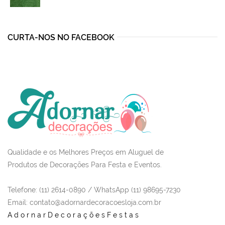
was:
is:
R$90,50.
R$74,99.
CURTA-NOS NO FACEBOOK
Qualidade e os Melhores Preços em Aluguel de
Produtos de Decorações Para Festa e Eventos.
Telefone: (11) 2614-0890 / WhatsApp (11) 98695-7230
Email
: contato@adornardecoracoesloja.com.br
AdornarDecoraçõesFestas