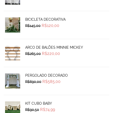
price
price
was:
is:
R$130,00.
R$95,00.
BICICLETA DECORATIVA
Original
Current
R$
120,00
R$
145,00
price
price
was:
is:
R$145,00.
R$120,00.
ARCO DE BALÕES MINNIE MICKEY
Original
Current
R$
220,00
R$
265,00
price
price
was:
is:
R$265,00.
R$220,00.
PERGOLADO DECORADO
Original
Current
R$
585,00
R$
690,00
price
price
was:
is:
R$690,00.
R$585,00.
KIT CUBO BABY
Original
Current
R$
74,99
R$
90,50
price
price