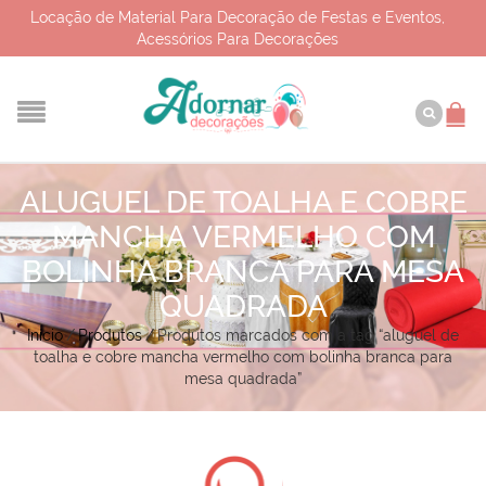
Locação de Material Para Decoração de Festas e Eventos,
Acessórios Para Decorações
ALUGUEL DE TOALHA E COBRE
MANCHA VERMELHO COM
BOLINHA BRANCA PARA MESA
QUADRADA
Início
/
Produtos
/
Produtos marcados com a tag “aluguel de
toalha e cobre mancha vermelho com bolinha branca para
mesa quadrada”