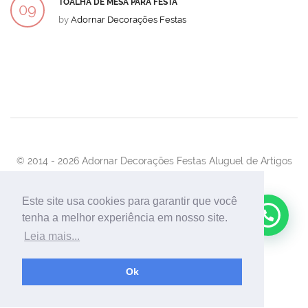
TOALHA DE MESA PARA FESTA
09
by
Adornar Decorações Festas
DEZ
© 2014 -
2026 Adornar Decorações Festas Aluguel de Artigos
Para Festas e Eventos
Desenvolvimento:
UnionForAgênciaWeb
Este site usa cookies para garantir que você
tenha a melhor experiência em nosso site.
Leia mais...
Ok