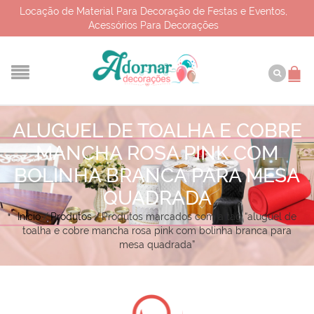
Locação de Material Para Decoração de Festas e Eventos,
Acessórios Para Decorações
ALUGUEL DE TOALHA E COBRE
MANCHA ROSA PINK COM
BOLINHA BRANCA PARA MESA
QUADRADA
Início
/
Produtos
/
Produtos marcados com a tag “aluguel de
toalha e cobre mancha rosa pink com bolinha branca para
mesa quadrada”