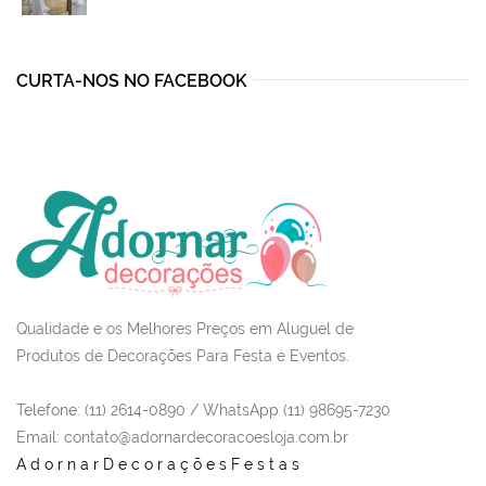
was:
is:
R$1.115,00.
R$780,00.
CURTA-NOS NO FACEBOOK
Qualidade e os Melhores Preços em Aluguel de
Produtos de Decorações Para Festa e Eventos.
Telefone: (11) 2614-0890 / WhatsApp (11) 98695-7230
Email
: contato@adornardecoracoesloja.com.br
AdornarDecoraçõesFestas