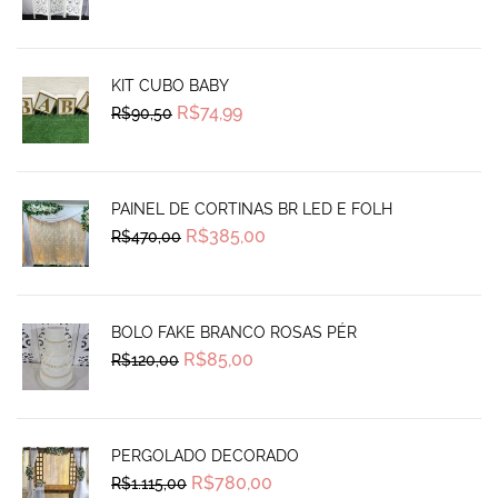
price
price
was:
is:
R$130,00.
R$95,00.
KIT CUBO BABY
Original
Current
R$
74,99
R$
90,50
price
price
was:
is:
R$90,50.
R$74,99.
PAINEL DE CORTINAS BR LED E FOLH
Original
Current
R$
385,00
R$
470,00
price
price
was:
is:
R$470,00.
R$385,00.
BOLO FAKE BRANCO ROSAS PÉR
Original
Current
R$
85,00
R$
120,00
price
price
was:
is:
R$120,00.
R$85,00.
PERGOLADO DECORADO
Original
Current
R$
780,00
R$
1.115,00
price
price