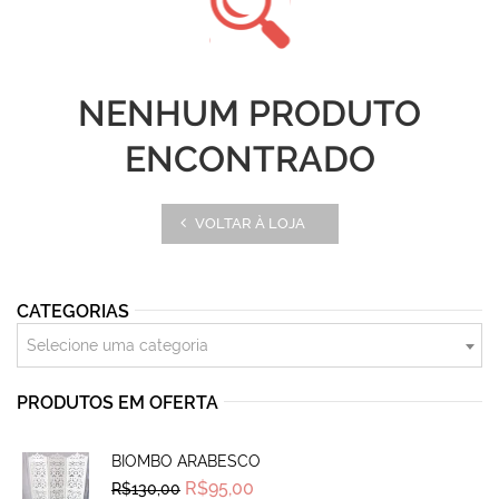
NENHUM PRODUTO
ENCONTRADO
VOLTAR À LOJA
CATEGORIAS
Selecione uma categoria
PRODUTOS EM OFERTA
BIOMBO ARABESCO
Original
Current
R$
95,00
R$
130,00