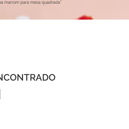
nha marrom para mesa quadrada”
NCONTRADO