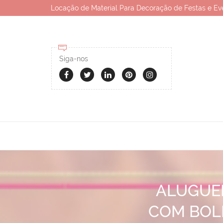
Locação de Material Para Decoração de Festas e Ev
Siga-nos
ALUGUE
COM BOL