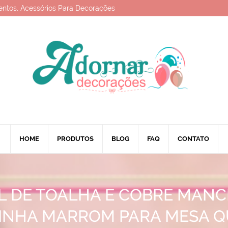
entos, Acessórios Para Decorações
HOME
PRODUTOS
BLOG
FAQ
CONTATO
L DE TOALHA E COBRE MANC
INHA MARROM PARA MESA 