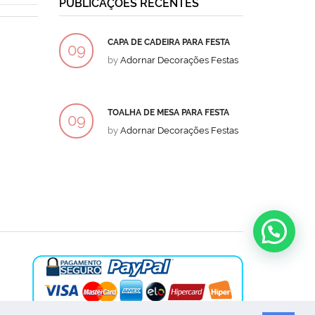
PUBLICAÇÕES RECENTES
CAPA DE CADEIRA PARA FESTA
BOLO
09
09
by
Adornar Decorações Festas
by
Ad
DEZ
DEZ
TOALHA DE MESA PARA FESTA
BOLO
09
09
by
Adornar Decorações Festas
by
Ad
DEZ
DEZ