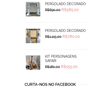
PERGOLADO DECORADO
Original
Current
R$
585,00
R$
690,00
price
price
was:
is:
R$690,00.
R$585,00.
PERGOLADO DECORADO
Original
Current
R$
780,00
R$
1.115,00
price
price
was:
is:
R$1.115,00.
R$780,00.
KIT PERSONAGENS
SAFARI
Original
Current
R$
155,00
R$
180,00
price
price
was:
is:
R$180,00.
R$155,00.
CURTA-NOS NO FACEBOOK