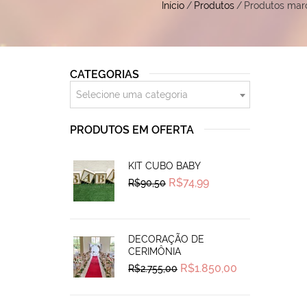
Início
/
Produtos
/
Produtos mar
CATEGORIAS
Selecione uma categoria
PRODUTOS EM OFERTA
KIT CUBO BABY
Original
Current
R$
74,99
R$
90,50
price
price
was:
is:
R$90,50.
R$74,99.
DECORAÇÃO DE
CERIMÔNIA
Original
Current
R$
1.850,00
R$
2.755,00
price
price
was:
is:
R$2.755,00.
R$1.850,00.