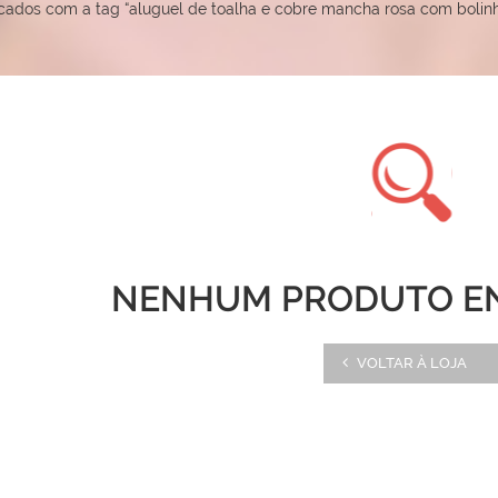
cados com a tag “aluguel de toalha e cobre mancha rosa com boli
NENHUM PRODUTO E
VOLTAR À LOJA