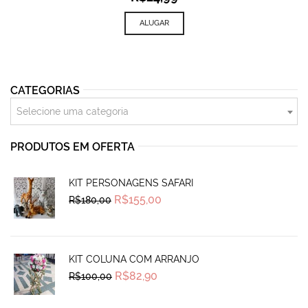
ALUGAR
CATEGORIAS
Selecione uma categoria
PRODUTOS EM OFERTA
KIT PERSONAGENS SAFARI
Original
Current
R$
155,00
R$
180,00
price
price
was:
is:
R$180,00.
R$155,00.
KIT COLUNA COM ARRANJO
Original
Current
R$
82,90
R$
100,00
price
price
was:
is:
R$100,00.
R$82,90.