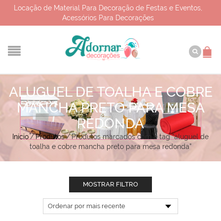
Locação de Material Para Decoração de Festas e Eventos,
Acessórios Para Decorações
ALUGUEL DE TOALHA E COBRE
MANCHA PRETO PARA MESA
REDONDA
Início
/
Produtos
/
Produtos marcados com a tag “aluguel de
toalha e cobre mancha preto para mesa redonda”
MOSTRAR FILTRO