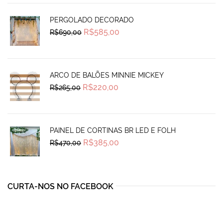
PERGOLADO DECORADO
Original
Current
R$
585,00
R$
690,00
price
price
was:
is:
R$690,00.
R$585,00.
ARCO DE BALÕES MINNIE MICKEY
Original
Current
R$
220,00
R$
265,00
price
price
was:
is:
R$265,00.
R$220,00.
PAINEL DE CORTINAS BR LED E FOLH
Original
Current
R$
385,00
R$
470,00
price
price
was:
is:
R$470,00.
R$385,00.
CURTA-NOS NO FACEBOOK