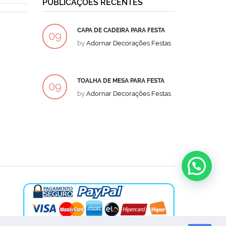
PUBLICAÇÕES RECENTES
CAPA DE CADEIRA PARA FESTA
BOLO
09
09
by
Adornar Decorações Festas
by
Ad
DEZ
DEZ
TOALHA DE MESA PARA FESTA
BOLO
09
09
by
Adornar Decorações Festas
by
Ad
DEZ
DEZ