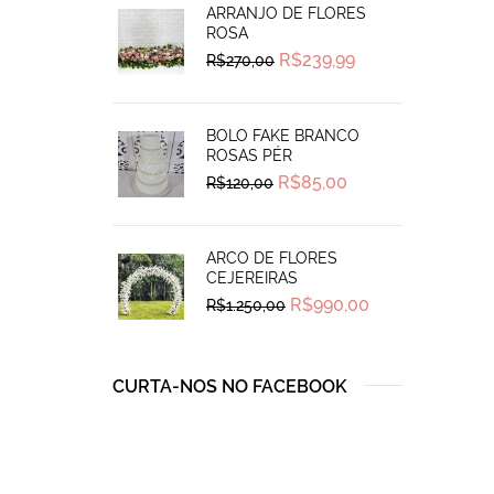
ARRANJO DE FLORES
ROSA
Original
Current
R$
239,99
R$
270,00
price
price
was:
is:
R$270,00.
R$239,99.
BOLO FAKE BRANCO
ROSAS PÉR
Original
Current
R$
85,00
R$
120,00
price
price
was:
is:
R$120,00.
R$85,00.
ARCO DE FLORES
CEJEREIRAS
Original
Current
R$
990,00
R$
1.250,00
price
price
was:
is:
R$1.250,00.
R$990,00.
CURTA-NOS NO FACEBOOK