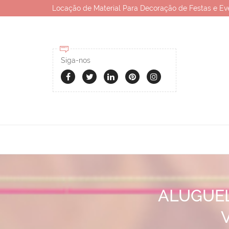
Locação de Material Para Decoração de Festas e Ev
Siga-nos
ALUGUEL