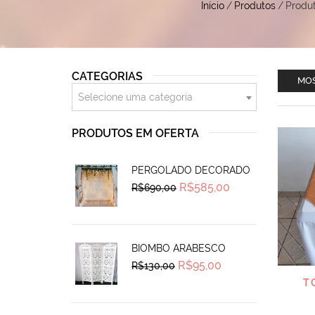
Início
/
Produtos
/
Produ
CATEGORIAS
MOS
Selecione uma categoria
PRODUTOS EM OFERTA
PERGOLADO DECORADO
Original
Current
R$
585,00
R$
690,00
price
price
was:
is:
R$690,00.
R$585,00.
BIOMBO ARABESCO
Original
Current
R$
95,00
R$
130,00
price
price
T
was:
is:
R$130,00.
R$95,00.