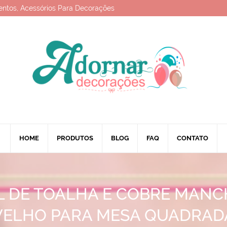
entos, Acessórios Para Decorações
HOME
PRODUTOS
BLOG
FAQ
CONTATO
 DE TOALHA E COBRE MAN
VELHO PARA MESA QUADRAD