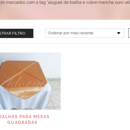
tos marcados com a tag “aluguel de toalha e cobre mancha ouro ve
TRAR FILTRO
VISUALIZAR
OALHAS PARA MESAS
QUADRADAS