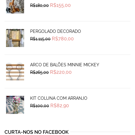
Original
Current
R$
155,00
R$
180,00
price
price
was:
is:
R$180,00.
R$155,00.
PERGOLADO DECORADO
Original
Current
R$
780,00
R$
1.115,00
price
price
was:
is:
R$1.115,00.
R$780,00.
ARCO DE BALÕES MINNIE MICKEY
Original
Current
R$
220,00
R$
265,00
price
price
was:
is:
R$265,00.
R$220,00.
KIT COLUNA COM ARRANJO
Original
Current
R$
82,90
R$
100,00
price
price
was:
is:
R$100,00.
R$82,90.
CURTA-NOS NO FACEBOOK