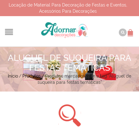
Locação de Material Para Decoração de Festas e Eventos,
Acessórios Para Decorações
ALUGUEL DE SUQUEIRA PARA
FESTAS TEMÁTICAS
Início
/
Produtos
/
Produtos marcados com a tag “Aluguel de
suqueira para festas temáticas”