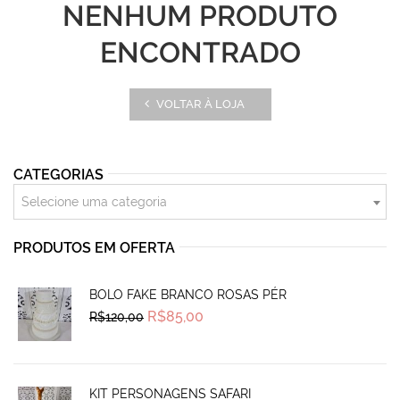
NENHUM PRODUTO
ENCONTRADO
VOLTAR À LOJA
CATEGORIAS
Selecione uma categoria
PRODUTOS EM OFERTA
BOLO FAKE BRANCO ROSAS PÉR
Original
Current
R$
85,00
R$
120,00
price
price
was:
is:
R$120,00.
R$85,00.
KIT PERSONAGENS SAFARI