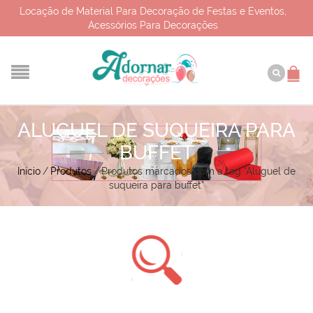
Locação de Material Para Decoração de Festas e Eventos,
Acessórios Para Decorações
ALUGUEL DE SUQUEIRA PARA
BUFFET
Início
/
Produtos
/
Produtos marcados com a tag “Aluguel de
suqueira para buffet”