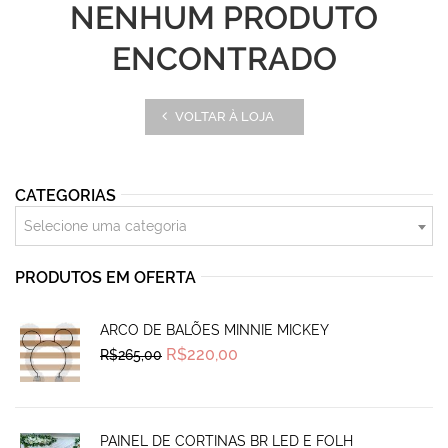
NENHUM PRODUTO
ENCONTRADO
VOLTAR À LOJA
CATEGORIAS
Selecione uma categoria
PRODUTOS EM OFERTA
ARCO DE BALÕES MINNIE MICKEY
Original
Current
R$
220,00
R$
265,00
price
price
was:
is:
R$265,00.
R$220,00.
PAINEL DE CORTINAS BR LED E FOLH