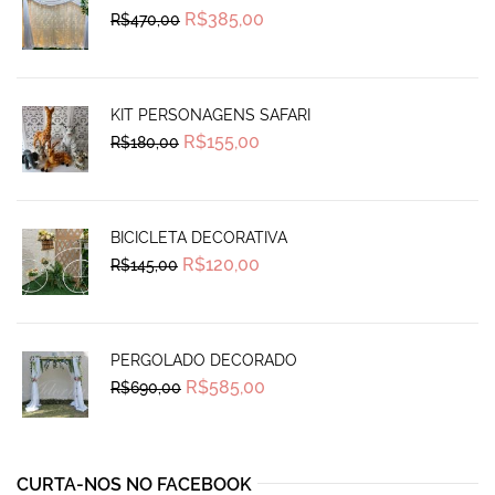
Original
Current
R$
385,00
R$
470,00
price
price
was:
is:
R$470,00.
R$385,00.
KIT PERSONAGENS SAFARI
Original
Current
R$
155,00
R$
180,00
price
price
was:
is:
R$180,00.
R$155,00.
BICICLETA DECORATIVA
Original
Current
R$
120,00
R$
145,00
price
price
was:
is:
R$145,00.
R$120,00.
PERGOLADO DECORADO
Original
Current
R$
585,00
R$
690,00
price
price
was:
is:
R$690,00.
R$585,00.
CURTA-NOS NO FACEBOOK