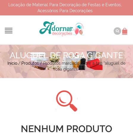
Locação de Material Para Decoração de Festas e Eventos,
Acessórios Para Decorações
ALUGUEL DE ROSA GIGANTE
Início
/
Produtos
/
Produtos marcados com a tag “aluguel de
rosa gigante”
NENHUM PRODUTO