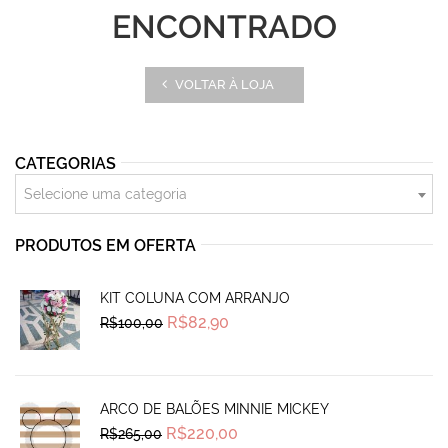
ENCONTRADO
VOLTAR À LOJA
CATEGORIAS
Selecione uma categoria
PRODUTOS EM OFERTA
KIT COLUNA COM ARRANJO
Original
Current
R$
82,90
R$
100,00
price
price
was:
is:
R$100,00.
R$82,90.
ARCO DE BALÕES MINNIE MICKEY
Original
Current
R$
220,00
R$
265,00
price
price