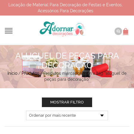
Locação de Material Para Decoração de Festas e Eventos,
Acessórios Para Decorações
ALUGUEL DE PEÇAS PARA
DECORAÇÃO
Início
/
Produtos
/
Produtos marcados com a tag “aluguel de
peças para decoração”
MOSTRAR FILTRO