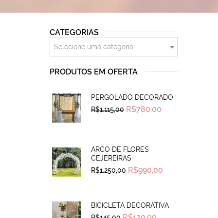
CATEGORIAS
Selecione uma categoria
PRODUTOS EM OFERTA
PERGOLADO DECORADO
Original
Current
R$
780,00
R$
1.115,00
price
price
was:
is:
R$1.115,00.
R$780,00.
ARCO DE FLORES
CEJEREIRAS
Original
Current
R$
990,00
R$
1.250,00
price
price
was:
is:
R$1.250,00.
R$990,00.
BICICLETA DECORATIVA
Original
Current
R$
120,00
R$
145,00