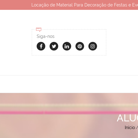
Locação de Material Para Decoração de Festas e Ev
Siga-nos
ALU
Início