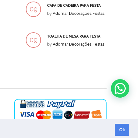
CAPA DE CADEIRA PARA FESTA
BOLO
09
09
by
Adornar Decorações Festas
by
Ad
DEZ
DEZ
TOALHA DE MESA PARA FESTA
BOLO
09
09
by
Adornar Decorações Festas
by
Ad
DEZ
DEZ
Ok