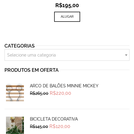
R$
195,00
ALUGAR
CATEGORIAS
Selecione uma categoria
PRODUTOS EM OFERTA
ARCO DE BALÕES MINNIE MICKEY
Original
Current
R$
220,00
R$
265,00
price
price
was:
is:
R$265,00.
R$220,00.
BICICLETA DECORATIVA
Original
Current
R$
120,00
R$
145,00
price
price