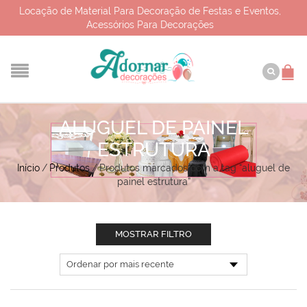
Locação de Material Para Decoração de Festas e Eventos,
Acessórios Para Decorações
ALUGUEL DE PAINEL
ESTRUTURA
Início
/
Produtos
/
Produtos marcados com a tag “aluguel de
painel estrutura”
MOSTRAR FILTRO