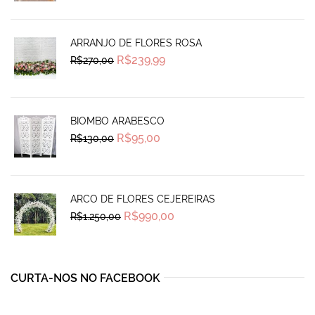
was:
is:
R$690,00.
R$585,00.
ARRANJO DE FLORES ROSA
Original
Current
R$
239,99
R$
270,00
price
price
was:
is:
R$270,00.
R$239,99.
BIOMBO ARABESCO
Original
Current
R$
95,00
R$
130,00
price
price
was:
is:
R$130,00.
R$95,00.
ARCO DE FLORES CEJEREIRAS
Original
Current
R$
990,00
R$
1.250,00
price
price
was:
is:
R$1.250,00.
R$990,00.
CURTA-NOS NO FACEBOOK