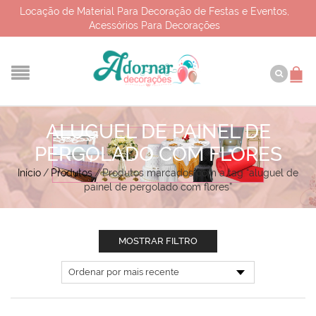
Locação de Material Para Decoração de Festas e Eventos,
Acessórios Para Decorações
ALUGUEL DE PAINEL DE
PERGOLADO COM FLORES
Início
/
Produtos
/
Produtos marcados com a tag “aluguel de
painel de pergolado com flores”
MOSTRAR FILTRO