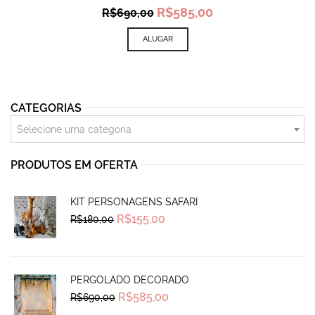
Original
Current
R$
585,00
R$
690,00
price
price
was:
is:
ALUGAR
R$690,00.
R$585,00.
CATEGORIAS
Selecione uma categoria
PRODUTOS EM OFERTA
KIT PERSONAGENS SAFARI
Original
Current
R$
155,00
R$
180,00
price
price
was:
is:
R$180,00.
R$155,00.
PERGOLADO DECORADO
Original
Current
R$
585,00
R$
690,00
price
price