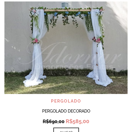
PERGOLADO
PERGOLADO DECORADO
Original
Current
R$
585,00
R$
690,00
price
price