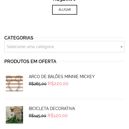
ALUGAR
CATEGORIAS
Selecione uma categoria
PRODUTOS EM OFERTA
ARCO DE BALÕES MINNIE MICKEY
Original
Current
R$
220,00
R$
265,00
price
price
was:
is:
R$265,00.
R$220,00.
BICICLETA DECORATIVA
Original
Current
R$
120,00
R$
145,00
price
price
was:
is:
R$145,00.
R$120,00.