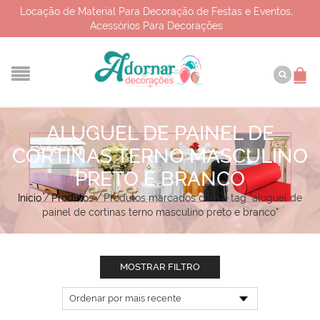
Locação de Material Para Decoração de Festas e Eventos,
Acessórios Para Decorações
ALUGUEL DE PAINEL DE
CORTINAS TERNO MASCULINO
PRETO E BRANCO
Início
/
Produtos
/
Produtos marcados com a tag “aluguel de
painel de cortinas terno masculino preto e branco”
MOSTRAR FILTRO