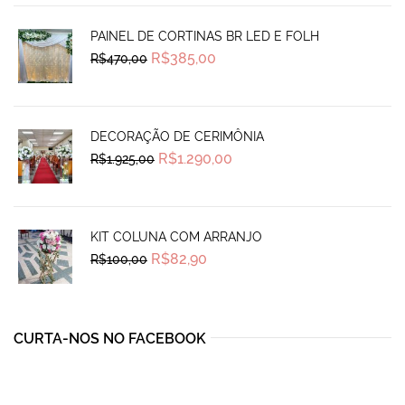
PAINEL DE CORTINAS BR LED E FOLH
Original
Current
R$
385,00
R$
470,00
price
price
was:
is:
R$470,00.
R$385,00.
DECORAÇÃO DE CERIMÔNIA
Original
Current
R$
1.290,00
R$
1.925,00
price
price
was:
is:
R$1.925,00.
R$1.290,00.
KIT COLUNA COM ARRANJO
Original
Current
R$
82,90
R$
100,00
price
price
was:
is:
R$100,00.
R$82,90.
CURTA-NOS NO FACEBOOK