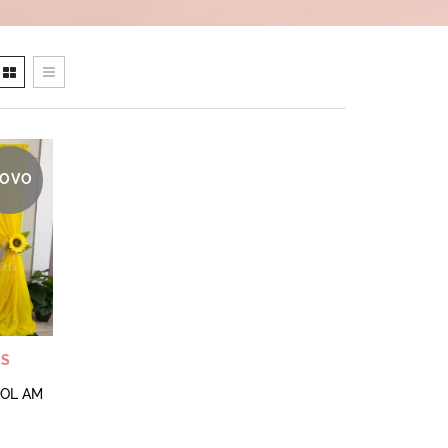
OVO
AS
SOL AM