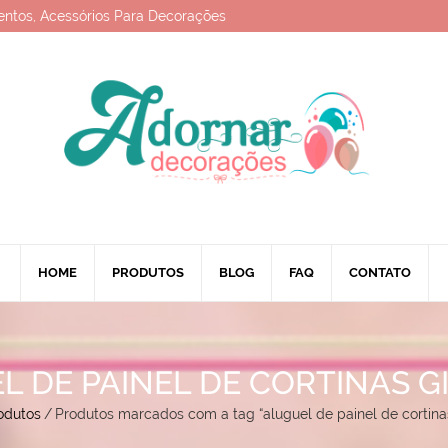
entos, Acessórios Para Decorações
HOME
PRODUTOS
BLOG
FAQ
CONTATO
L DE PAINEL DE CORTINAS G
odutos
/
Produtos marcados com a tag “aluguel de painel de cortinas