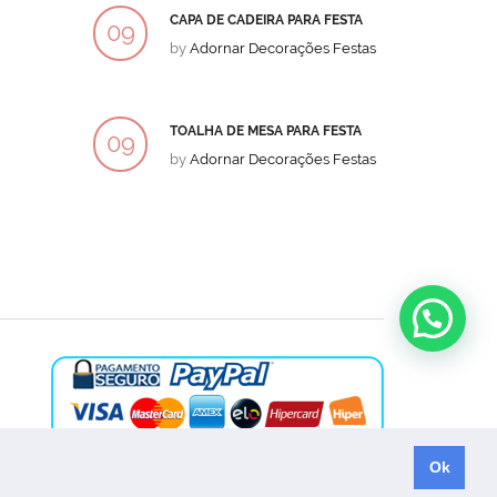
CAPA DE CADEIRA PARA FESTA
BOLO
09
09
by
Adornar Decorações Festas
by
Ad
DEZ
DEZ
TOALHA DE MESA PARA FESTA
BOLO
09
09
by
Adornar Decorações Festas
by
Ad
DEZ
DEZ
Ok