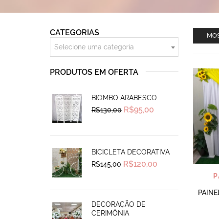
CATEGORIAS
MOS
Selecione uma categoria
PRODUTOS EM OFERTA
BIOMBO ARABESCO
Original
Current
R$
95,00
R$
130,00
price
price
was:
is:
R$130,00.
R$95,00.
BICICLETA DECORATIVA
Original
Current
R$
120,00
R$
145,00
price
price
P
was:
is:
R$145,00.
R$120,00.
PAINE
DECORAÇÃO DE
CERIMÔNIA