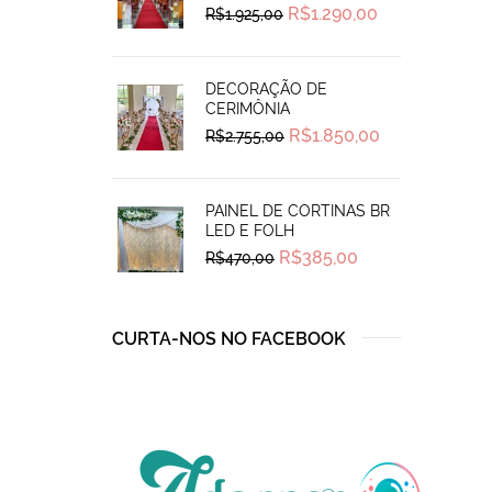
Original
Current
R$
1.290,00
R$
1.925,00
price
price
was:
is:
R$1.925,00.
R$1.290,00.
DECORAÇÃO DE
CERIMÔNIA
Original
Current
R$
1.850,00
R$
2.755,00
price
price
was:
is:
R$2.755,00.
R$1.850,00.
PAINEL DE CORTINAS BR
LED E FOLH
Original
Current
R$
385,00
R$
470,00
price
price
was:
is:
R$470,00.
R$385,00.
CURTA-NOS NO FACEBOOK