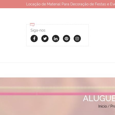
Locação de Material Para Decoração de Festas e Ev
Siga-nos
ALUGUE
Início
/
Pr