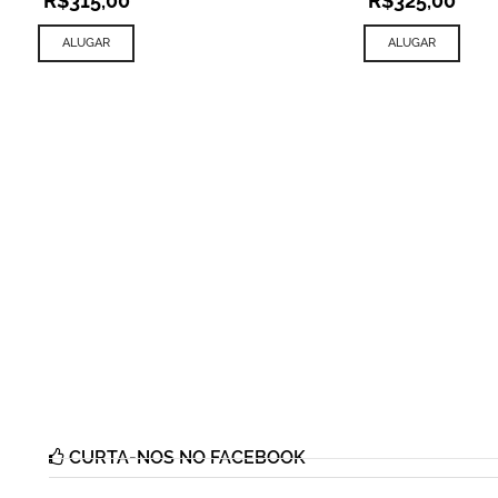
R$
315,00
R$
325,00
ALUGAR
ALUGAR
CURTA-NOS NO FACEBOOK