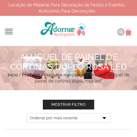
Locação de Material Para Decoração de Festas e Eventos,
Acessórios Para Decorações
ALUGUEL DE PAINEL DE
CORTINAS DUPLO ROSA LED
Início
/
Produtos
/
Produtos marcados com a tag “aluguel de
painel de cortinas duplo rosa led”
MOSTRAR FILTRO