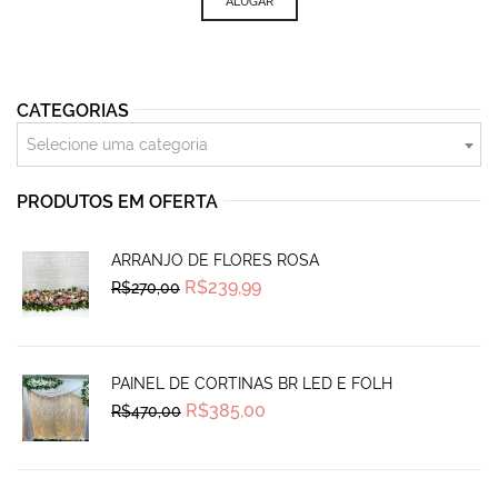
ALUGAR
CATEGORIAS
Selecione uma categoria
PRODUTOS EM OFERTA
ARRANJO DE FLORES ROSA
Original
Current
R$
239,99
R$
270,00
price
price
was:
is:
R$270,00.
R$239,99.
PAINEL DE CORTINAS BR LED E FOLH
Original
Current
R$
385,00
R$
470,00
price
price
was:
is:
R$470,00.
R$385,00.