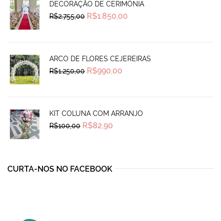
DECORAÇÃO DE CERIMÔNIA
Original
Current
R$
1.850,00
R$
2.755,00
price
price
was:
is:
R$2.755,00.
R$1.850,00.
ARCO DE FLORES CEJEREIRAS
Original
Current
R$
990,00
R$
1.250,00
price
price
was:
is:
R$1.250,00.
R$990,00.
KIT COLUNA COM ARRANJO
Original
Current
R$
82,90
R$
100,00
price
price
was:
is:
R$100,00.
R$82,90.
CURTA-NOS NO FACEBOOK