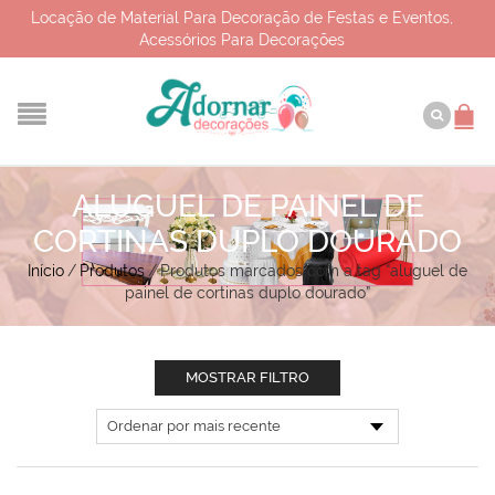
Locação de Material Para Decoração de Festas e Eventos,
Acessórios Para Decorações
ALUGUEL DE PAINEL DE
CORTINAS DUPLO DOURADO
Início
/
Produtos
/
Produtos marcados com a tag “aluguel de
painel de cortinas duplo dourado”
MOSTRAR FILTRO