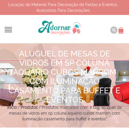
Locação de Material Para Decoração de Festas e Eventos,
Acessórios Para Decorações
ALUGUEL DE MESAS DE
VIDROS EM SP COLUNA
AQUÁRIO CUBOS MARROM
COM ILUMINAÇÃO
CASAMENTO PARA BUFFET E
EVENTOS
Início
/
Produtos
/
Produtos marcados com a tag “aluguel de
mesas de vidros em sp coluna aquário cubos marrom com
iluminação casamento para buffet e eventos”