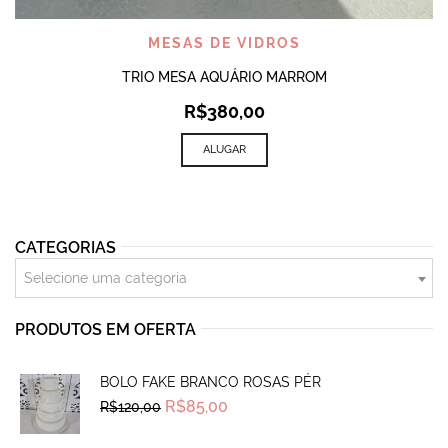
MESAS DE VIDROS
TRIO MESA AQUÁRIO MARROM
R$
380,00
ALUGAR
CATEGORIAS
Selecione uma categoria
PRODUTOS EM OFERTA
BOLO FAKE BRANCO ROSAS PÉR
Original
Current
R$
85,00
R$
120,00
price
price
was:
is:
R$120,00.
R$85,00.