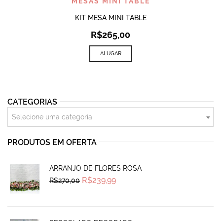
MESAS MINI TABLE
KIT MESA MINI TABLE
R$
265,00
ALUGAR
CATEGORIAS
Selecione uma categoria
PRODUTOS EM OFERTA
ARRANJO DE FLORES ROSA
Original
Current
R$
239,99
R$
270,00
price
price
was:
is:
R$270,00.
R$239,99.