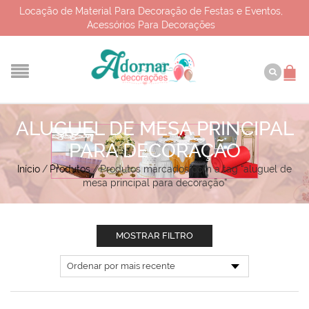
Locação de Material Para Decoração de Festas e Eventos,
Acessórios Para Decorações
ALUGUEL DE MESA PRINCIPAL
PARA DECORAÇÃO
Início
/
Produtos
/
Produtos marcados com a tag “aluguel de
mesa principal para decoração”
MOSTRAR FILTRO