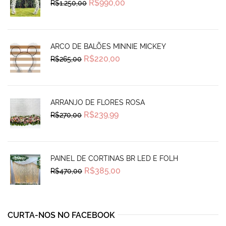
Original
Current
R$
990,00
R$
1.250,00
price
price
was:
is:
R$1.250,00.
R$990,00.
ARCO DE BALÕES MINNIE MICKEY
Original
Current
R$
220,00
R$
265,00
price
price
was:
is:
R$265,00.
R$220,00.
ARRANJO DE FLORES ROSA
Original
Current
R$
239,99
R$
270,00
price
price
was:
is:
R$270,00.
R$239,99.
PAINEL DE CORTINAS BR LED E FOLH
Original
Current
R$
385,00
R$
470,00
price
price
was:
is:
R$470,00.
R$385,00.
CURTA-NOS NO FACEBOOK