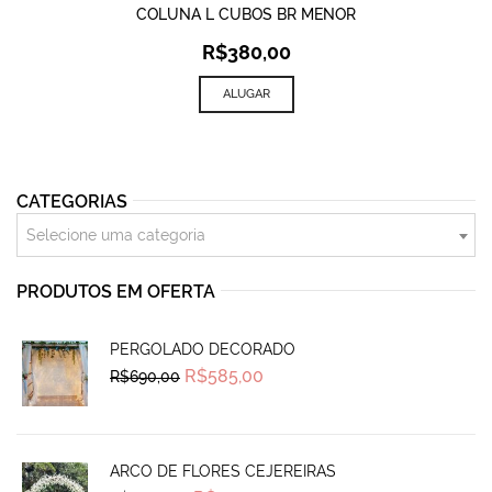
COLUNA L CUBOS BR MENOR
R$
380,00
ALUGAR
CATEGORIAS
Selecione uma categoria
PRODUTOS EM OFERTA
PERGOLADO DECORADO
Original
Current
R$
585,00
R$
690,00
price
price
was:
is:
R$690,00.
R$585,00.
ARCO DE FLORES CEJEREIRAS