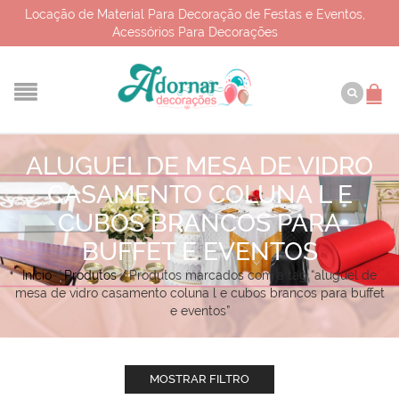
Locação de Material Para Decoração de Festas e Eventos,
Acessórios Para Decorações
ALUGUEL DE MESA DE VIDRO
CASAMENTO COLUNA L E
CUBOS BRANCOS PARA
BUFFET E EVENTOS
Início
/
Produtos
/
Produtos marcados com a tag “aluguel de
mesa de vidro casamento coluna l e cubos brancos para buffet
e eventos”
MOSTRAR FILTRO