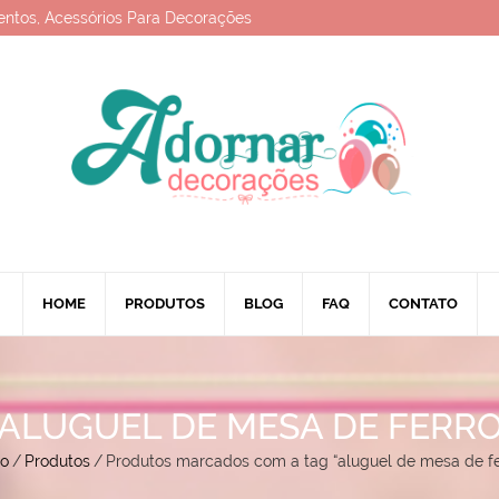
entos, Acessórios Para Decorações
HOME
PRODUTOS
BLOG
FAQ
CONTATO
ALUGUEL DE MESA DE FERR
io
/
Produtos
/
Produtos marcados com a tag “aluguel de mesa de fe