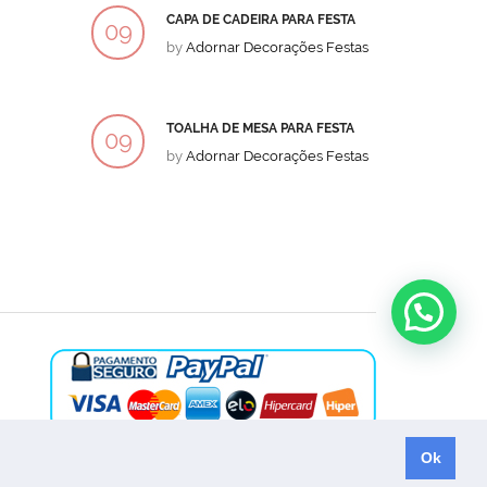
CAPA DE CADEIRA PARA FESTA
BOLO
09
09
by
Adornar Decorações Festas
by
Ad
DEZ
DEZ
TOALHA DE MESA PARA FESTA
BOLO
09
09
by
Adornar Decorações Festas
by
Ad
DEZ
DEZ
Ok