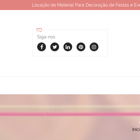
Locação de Material Para Decoração de Festas e Ev
Siga-nos
Iníc