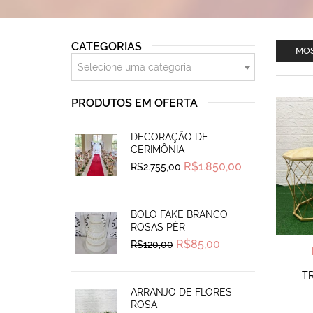
CATEGORIAS
MOS
Selecione uma categoria
PRODUTOS EM OFERTA
DECORAÇÃO DE
CERIMÔNIA
Original
Current
R$
1.850,00
R$
2.755,00
price
price
was:
is:
R$2.755,00.
R$1.850,00.
BOLO FAKE BRANCO
ROSAS PÉR
Original
Current
R$
85,00
R$
120,00
price
price
was:
is:
R$120,00.
R$85,00.
TR
ARRANJO DE FLORES
ROSA