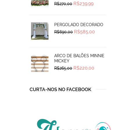
Original
Current
R$
239,99
R$
270,00
price
price
was:
is:
R$270,00.
R$239,99.
PERGOLADO DECORADO
Original
Current
R$
585,00
R$
690,00
price
price
was:
is:
R$690,00.
R$585,00.
ARCO DE BALÕES MINNIE
MICKEY
Original
Current
R$
220,00
R$
265,00
price
price
was:
is:
R$265,00.
R$220,00.
CURTA-NOS NO FACEBOOK