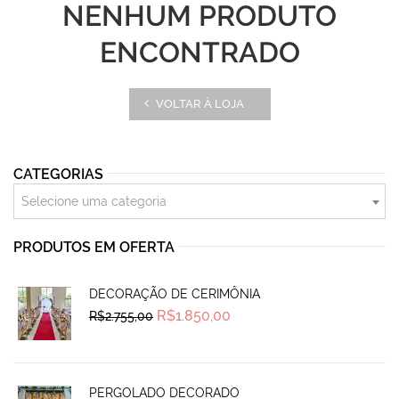
NENHUM PRODUTO
ENCONTRADO
VOLTAR À LOJA
CATEGORIAS
Selecione uma categoria
PRODUTOS EM OFERTA
DECORAÇÃO DE CERIMÔNIA
Original
Current
R$
1.850,00
R$
2.755,00
price
price
was:
is:
R$2.755,00.
R$1.850,00.
PERGOLADO DECORADO