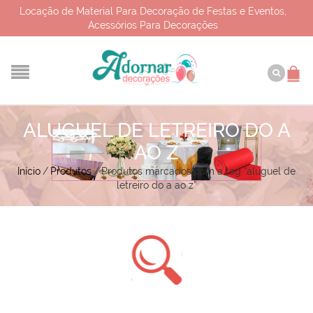
Locação de Material Para Decoração de Festas e Eventos,
Acessórios Para Decorações
ALUGUEL DE LETREIRO DO A
AO Z
Início
/
Produtos
/
Produtos marcados com a tag “aluguel de
letreiro do a ao z”