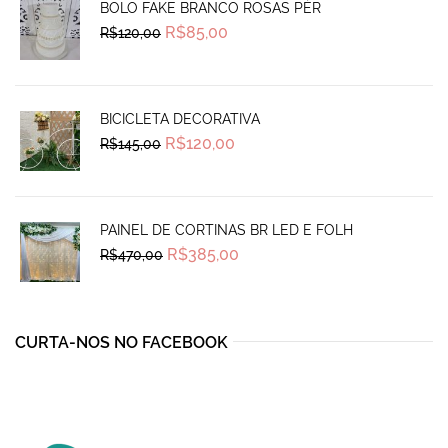
BOLO FAKE BRANCO ROSAS PÉR
Original
Current
R$
85,00
R$
120,00
price
price
was:
is:
R$120,00.
R$85,00.
BICICLETA DECORATIVA
Original
Current
R$
120,00
R$
145,00
price
price
was:
is:
R$145,00.
R$120,00.
PAINEL DE CORTINAS BR LED E FOLH
Original
Current
R$
385,00
R$
470,00
price
price
was:
is:
R$470,00.
R$385,00.
CURTA-NOS NO FACEBOOK