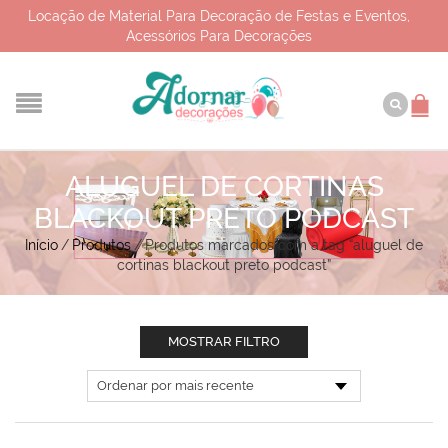
Locação de Material Para Decoração de Festas e Eventos,
Acessórios Para Decorações
ALUGUEL DE CORTINAS
BLACKOUT PRETO PODCAST
Início
/
Produtos
/
Produtos marcados com a tag “aluguel de
cortinas blackout preto podcast”
MOSTRAR FILTRO