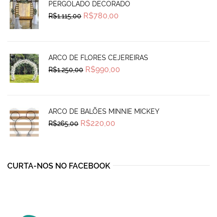
PERGOLADO DECORADO
Original
Current
R$
780,00
R$
1.115,00
price
price
was:
is:
R$1.115,00.
R$780,00.
ARCO DE FLORES CEJEREIRAS
Original
Current
R$
990,00
R$
1.250,00
price
price
was:
is:
R$1.250,00.
R$990,00.
ARCO DE BALÕES MINNIE MICKEY
Original
Current
R$
220,00
R$
265,00
price
price
was:
is:
R$265,00.
R$220,00.
CURTA-NOS NO FACEBOOK