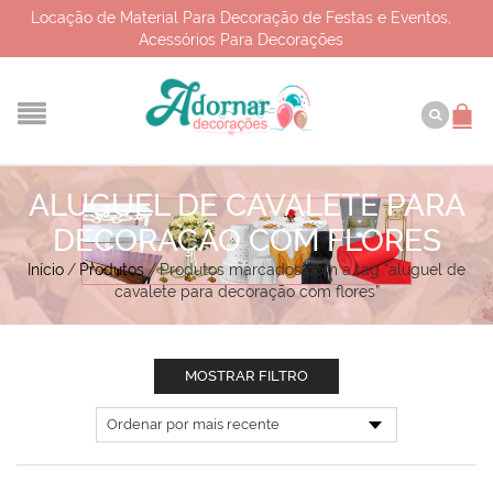
Locação de Material Para Decoração de Festas e Eventos,
Acessórios Para Decorações
ALUGUEL DE CAVALETE PARA
DECORAÇÃO COM FLORES
Início
/
Produtos
/
Produtos marcados com a tag “aluguel de
cavalete para decoração com flores”
MOSTRAR FILTRO