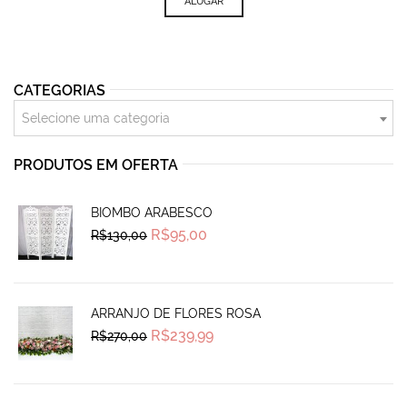
ALUGAR
CATEGORIAS
Selecione uma categoria
PRODUTOS EM OFERTA
BIOMBO ARABESCO
Original
Current
R$
95,00
R$
130,00
price
price
was:
is:
R$130,00.
R$95,00.
ARRANJO DE FLORES ROSA
Original
Current
R$
239,99
R$
270,00
price
price
was:
is:
R$270,00.
R$239,99.