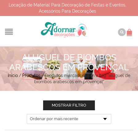
Locação de Material Para Decoração de Festas e Eventos,
Acessórios Para Decorações
ALUGUEL DE BIOMBOS
ARABESCOS EM PROVENÇAL
Início
/
Produtos
/
Produtos marcados com a tag “aluguel de
biombos arabescos em provençal”
MOSTRAR FILTRO