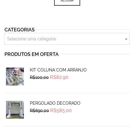
was:
is:
ALUGAR
R$130,00.
R$95,00.
CATEGORIAS
Selecione uma categoria
PRODUTOS EM OFERTA
KIT COLUNA COM ARRANJO
Original
Current
R$
82,90
R$
100,00
price
price
was:
is:
R$100,00.
R$82,90.
PERGOLADO DECORADO
Original
Current
R$
585,00
R$
690,00
price
price
was:
is:
R$690,00.
R$585,00.