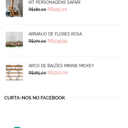
KIT PERSONAGENS SAFARI
Original
Current
R$
155,00
R$
180,00
price
price
was:
is:
R$180,00.
R$155,00.
ARRANJO DE FLORES ROSA
Original
Current
R$
239,99
R$
270,00
price
price
was:
is:
R$270,00.
R$239,99.
ARCO DE BALÕES MINNIE MICKEY
Original
Current
R$
220,00
R$
265,00
price
price
was:
is:
R$265,00.
R$220,00.
CURTA-NOS NO FACEBOOK