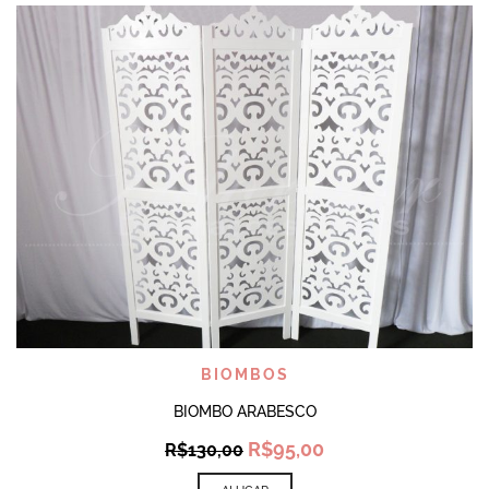
BIOMBOS
BIOMBO ARABESCO
Original
Current
R$
95,00
R$
130,00
price
price