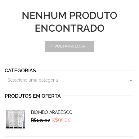
NENHUM PRODUTO
ENCONTRADO
VOLTAR À LOJA
CATEGORIAS
Selecione uma categoria
PRODUTOS EM OFERTA
BIOMBO ARABESCO
Original
Current
R$
95,00
R$
130,00
price
price
was:
is:
R$130,00.
R$95,00.