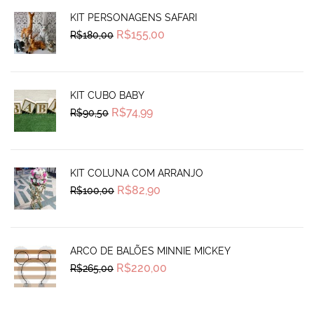
KIT PERSONAGENS SAFARI
Original
Current
R$
155,00
R$
180,00
price
price
was:
is:
R$180,00.
R$155,00.
KIT CUBO BABY
Original
Current
R$
74,99
R$
90,50
price
price
was:
is:
R$90,50.
R$74,99.
KIT COLUNA COM ARRANJO
Original
Current
R$
82,90
R$
100,00
price
price
was:
is:
R$100,00.
R$82,90.
ARCO DE BALÕES MINNIE MICKEY
Original
Current
R$
220,00
R$
265,00
price
price
was:
is:
R$265,00.
R$220,00.