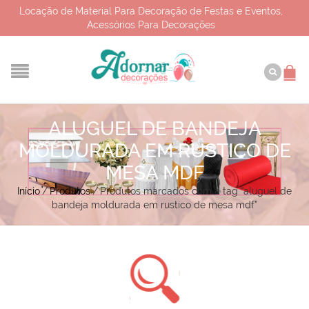
Locação de Material Para Decoração de Festas e Eventos,
Acessórios Para Decorações
ALUGUEL DE BANDEJA
MOLDURADA EM RUSTICO DE
MESA MDF
Início
/
Produtos
/
Produtos marcados com a tag “aluguel de
bandeja moldurada em rustico de mesa mdf”