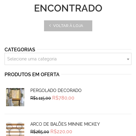
ENCONTRADO
VOLTAR À LOJA
CATEGORIAS
Selecione uma categoria
PRODUTOS EM OFERTA
PERGOLADO DECORADO
Original
Current
R$
780,00
R$
1.115,00
price
price
was:
is:
R$1.115,00.
R$780,00.
ARCO DE BALÕES MINNIE MICKEY
Original
Current
R$
220,00
R$
265,00
price
price