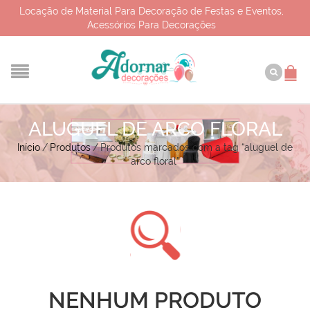
Locação de Material Para Decoração de Festas e Eventos,
Acessórios Para Decorações
ALUGUEL DE ARCO FLORAL
Início
/
Produtos
/
Produtos marcados com a tag “aluguel de
arco floral”
NENHUM PRODUTO