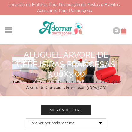
Locação de Material Para Decoração de Festas e Eventos,
Acessórios Para Decorações
ALUGUEL ÁRVORE DE
CEREJEIRAS FRANCESAS
3.00X3.00
Início
/
Produtos
/
Produtos marcados com a tag “Aluguel
Árvore de Cerejeiras Francesas 3.00x3.00”
MOSTRAR FILTRO