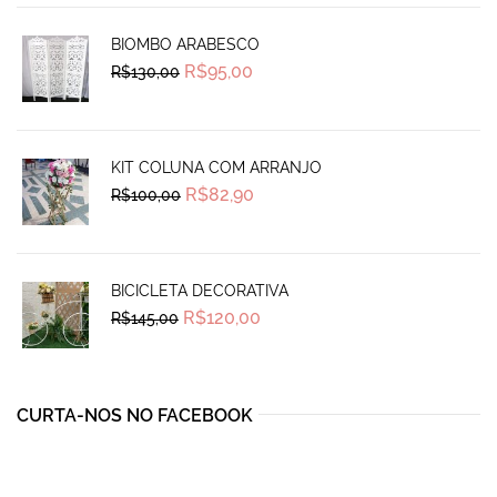
BIOMBO ARABESCO
Original
Current
R$
95,00
R$
130,00
price
price
was:
is:
R$130,00.
R$95,00.
KIT COLUNA COM ARRANJO
Original
Current
R$
82,90
R$
100,00
price
price
was:
is:
R$100,00.
R$82,90.
BICICLETA DECORATIVA
Original
Current
R$
120,00
R$
145,00
price
price
was:
is:
R$145,00.
R$120,00.
CURTA-NOS NO FACEBOOK